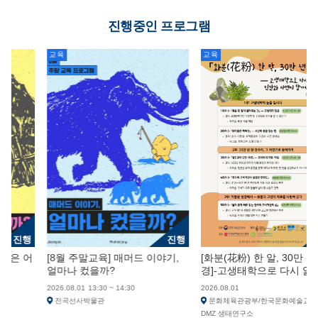
진행중인 프로그램
교육
교육
진행
진행
진
 어
[8월 주말교육] 매머드 이야기,
[화분(花粉) 한 알, 30만 년의 
얼마나 컸을까?
경]-고생태학으로 다시 읽는 전
곡리, 인간과 자연이 함께 살아
2026.08.01
13:30 ~ 14:30
2026.08.01
온 시간
전곡선사박물관
문화체육관광부/한국문화예술교육진흥원
DMZ 생태연구소