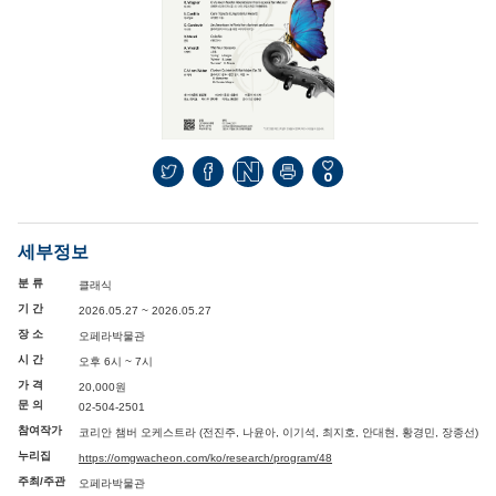
0
세부정보
분 류
클래식
기 간
2026.05.27 ~ 2026.05.27
장 소
오페라박물관
시 간
오후 6시 ~ 7시
가 격
20,000원
문 의
02-504-2501
참여작가
코리안 챔버 오케스트라 (전진주, 나윤아, 이기석, 최지호, 안대현, 황경민, 장종선)
누리집
https://omgwacheon.com/ko/research/program/48
주최/주관
오페라박물관