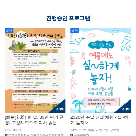
진행중인 프로그램
교육
교육
진행
진행
[화분(花粉) 한 알, 30만 년의 풍
2026년 주말 상설 체험 <실~하
경]-고생태학으로 다시 읽는 전
게 놀자!>
곡리, 인간과 자연이 함께 살아
2026.08.01
2026.03.21
매주 토·일요일, 공휴일
온 시간
문화체육관광부/한국문화예술교육진흥원,
실학박물관