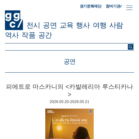
참여기관/
경기문화재단
전시
공연
교육
행사
여행
사람
역사
작품
공간
ggc/
공연
피에트로 마스카니의 <카발레리아 루스티카나
>
2026.05.20-2026.05.21