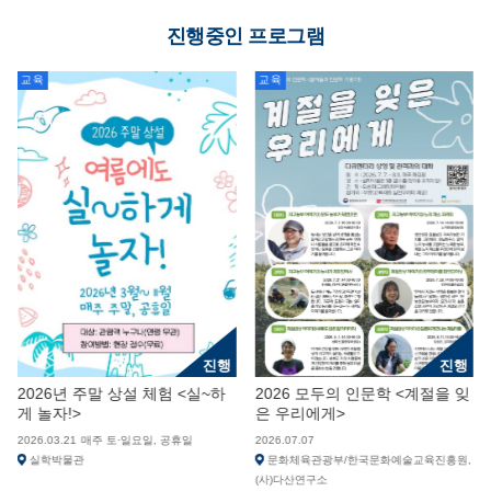
진행중인 프로그램
교육
교육
진행
진행
2026년 주말 상설 체험 <실~하
2026 모두의 인문학 <계절을 잊
게 놀자!>
은 우리에게>
2026.03.21
매주 토·일요일, 공휴일
2026.07.07
실학박물관
문화체육관광부/한국문화예술교육진흥원,
(사)다산연구소