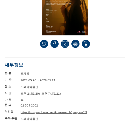
0
세부정보
분 류
오페라
기 간
2026.05.20 ~ 2026.05.21
장 소
오페라박물관
시 간
오후 2시(5/20), 오후 7시(5/21)
가 격
무
문 의
02-504-2502
누리집
https://omgwacheon.com/ko/research/program/53
주최/주관
오페라박물관