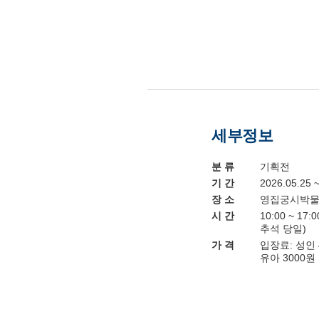
세부정보
분 류
기획전
기 간
2026.05.25 
장 소
영집궁시박
시 간
10:00 ~ 1
추석 당일)
가 격
입장료: 성인 4
유아 3000원