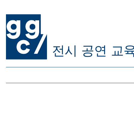
전시
공연
교
ggc/