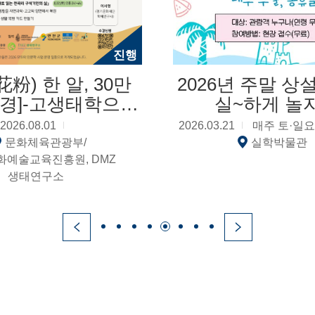
진행
花粉) 한 알, 30만
2026년 주말 상설
풍경]-고생태학으로
실~하게 놀자
는 전곡리, 인간과
2026.08.01
2026.03.21
매주 토·일요
 함께 살아온 시간
문화체육관광부/
실학박물관
화예술교육진흥원, DMZ
생태연구소