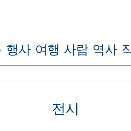
육
행사
여행
사람
역사
전시