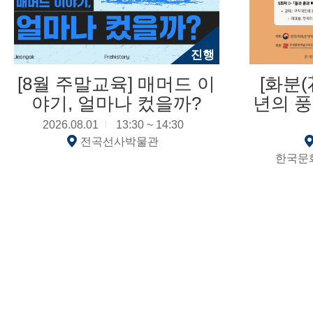
진행
[8월 주말교육] 매머드 이
[화분(
야기, 얼마나 컸을까?
년의 
다시 읽
2026.08.01
13:30 ~ 14:30
자연이
전곡선사박물관
한국문