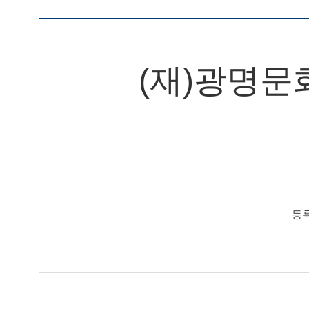
(재)광명문
등