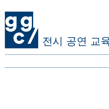
전시
공연
교
ggc/