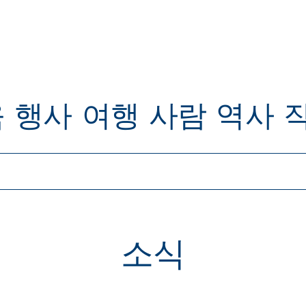
육
행사
여행
사람
역사
소식