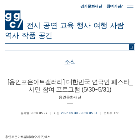
참여기관/
경기문화재단
전시
공연
교육
행사
여행
사람
역사
작품
공간
ggc/
소식
[용인포은아트갤러리] 대한민국 연극인 페스타_
시민 참여 프로그램 (5/30~5/31)
용인문화재단
2026.05.27
2026.05.30 - 2026.05.31
158
등록일
기간
조회수
용인포은아트갤러리(수지구)에서