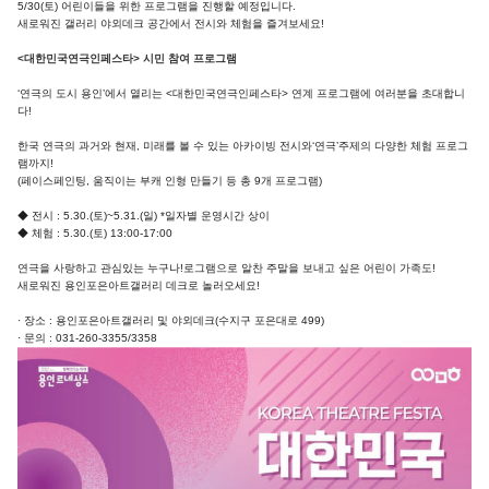
5/30(토) 어린이들을 위한 프로그램을 진행할 예정입니다.
새로워진 갤러리 야외데크 공간에서 전시와 체험을 즐겨보세요!
<대한민국연극인페스타> 시민 참여 프로그램
‘연극의 도시 용인’에서 열리는 <대한민국연극인페스타> 연계 프로그램에 여러분을 초대합니
다!
한국 연극의 과거와 현재, 미래를 볼 수 있는 아카이빙 전시와‘연극’주제의 다양한 체험 프로그
램까지!
(페이스페인팅, 움직이는 부캐 인형 만들기 등 총 9개 프로그램)
◆ 전시 : 5.30.(토)~5.31.(일) *일자별 운영시간 상이
◆ 체험 : 5.30.(토) 13:00-17:00
연극을 사랑하고 관심있는 누구나!로그램으로 알찬 주말을 보내고 싶은 어린이 가족도!
새로워진 용인포은아트갤러리 데크로 놀러오세요!
· 장소 : 용인포은아트갤러리 및 야외데크(수지구 포은대로 499)
· 문의 : 031-260-3355/3358