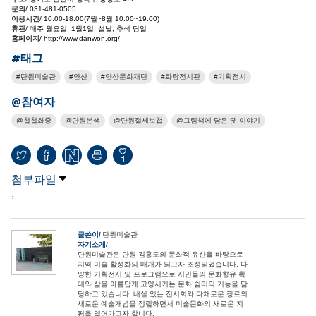
문의
/ 031-481-0505
이용시간
/ 10:00-18:00(7월~8월 10:00~19:00)
휴관
/ 매주 월요일, 1월1일, 설날, 추석 당일
홈페이지
/ http://www.danwon.org/
#태그
단원미술관
안산
안산문화재단
화랑전시관
기획전시
@참여자
첩첩화중
단원본색
단원절세보첩
그림책에 담은 옛 이야기
1
첨부파일
,
글쓴이
단원미술관
자기소개
단원미술관은 단원 김홍도의 문화적 유산을 바탕으로
지역 미술 활성화의 매개가 되고자 조성되었습니다. 다
양한 기획전시 및 프로그램으로 시민들의 문화향유 확
대와 삶을 아름답게 고양시키는 문화 쉼터의 기능을 담
당하고 있습니다. 내실 있는 전시회와 다채로운 장르의
새로운 예술개념을 정립하면서 미술문화의 새로운 지
평을 열어가고자 합니다.