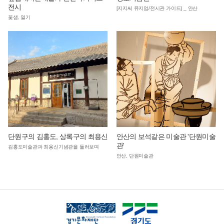
전시
[지지씨 뮤지엄/전시관 가이드] _ 안산
꽃샘, 열기
단원구의 김홍도, 상록구의 최용신
안산의 보석같은 미술관 '단원미술
관'
김홍도미술관과 최용신기념관을 둘러보며
안산, 단원미술관