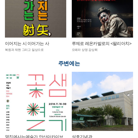
이어지는 시 이어가는 사
루제로 레온카발로의 <팔리아치>
복원과 재현 그리고 일상으로
오페라 상영 감상회
주변에는
옆집에사는예술가 안산아카이브
성호기념관