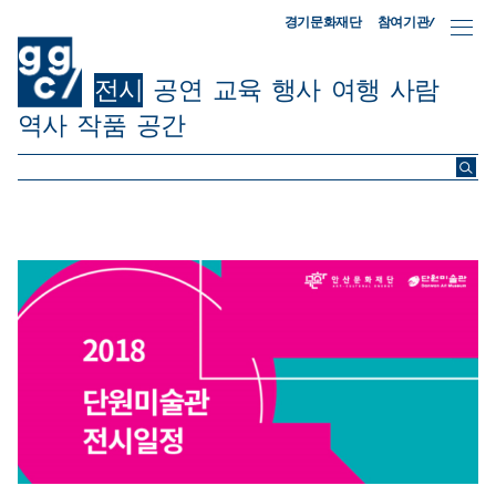
참여기관/
경기문화재단
전시
공연
교육
행사
여행
사람
역사
작품
공간
ggc/