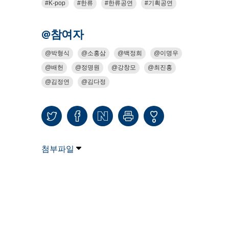
K-pop
한류
한류공연
기획공연
@참여자
박형식
소홍삼
백정희
이명우
배헌
정명원
강창모
최진홍
김정연
김다정
0
첨부파일