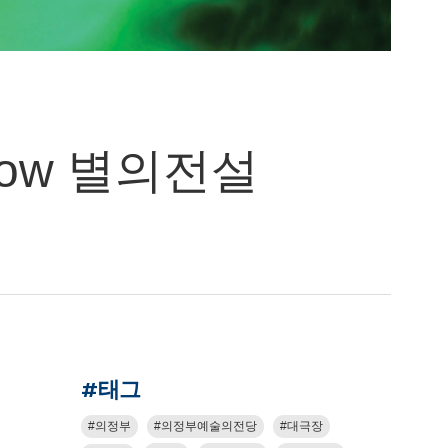
Show 별의전설
#태그
의정부
의정부예술의전당
대극장