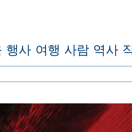
육
행사
여행
사람
역사