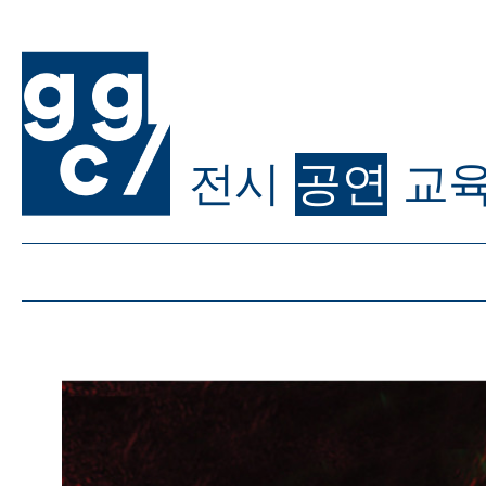
전시
공연
교
ggc/