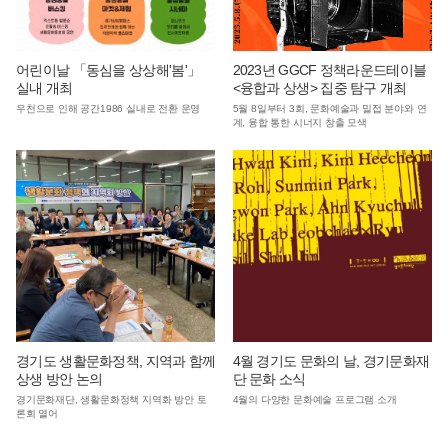
어린이날 「동심을 상상해'봄'」
2023년 GGCF 정책라운드테이블
실내 개최
<융합과 상생> 집중 탐구 개최
우천으로 인해 공간1986 실내로 전환 운영
5월 8일부터 3회, 문화예술과 밀접 분야와 연
계, 융합 통한 시너지 창출 모색
경기도 생활문화정책, 지역과 함께
4월 경기도 문화의 날, 경기문화재
상생 방안 논의
단 문화 소식
경기문화재단, 생활문화정책 지역화 방안 토
4월의 다양한 문화예술 프로그램 소개
론회 열어