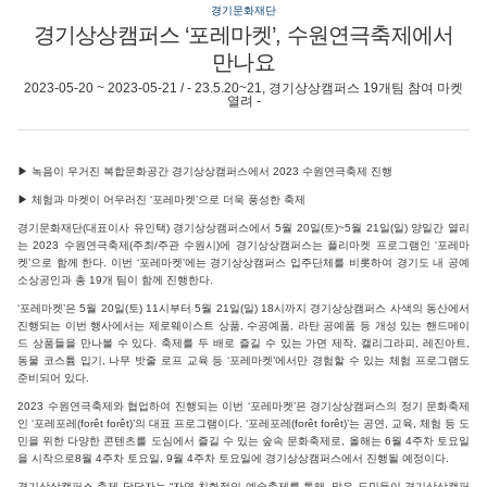
경기문화재단
경기상상캠퍼스 ‘포레마켓’, 수원연극축제에서
만나요
2023-05-20 ~ 2023-05-21 / - 23.5.20~21, 경기상상캠퍼스 19개팀 참여 마켓
열려 -
▶ 녹음이 우거진 복합문화공간 경기상상캠퍼스에서 2023 수원연극축제 진행
▶ 체험과 마켓이 어우러진 ‘포레마켓’으로 더욱 풍성한 축제
경기문화재단(대표이사 유인택) 경기상상캠퍼스에서 5월 20일(토)~5월 21일(일) 양일간 열리
는 2023 수원연극축제(주최/주관 수원시)에 경기상상캠퍼스는 플리마켓 프로그램인 ‘포레마
켓’으로 함께 한다. 이번 ‘포레마켓’에는 경기상상캠퍼스 입주단체를 비롯하여 경기도 내 공예
소상공인과 총 19개 팀이 함께 진행한다.
‘포레마켓’은 5월 20일(토) 11시부터 5월 21일(일) 18시까지 경기상상캠퍼스 사색의 동산에서
진행되는 이번 행사에서는 제로웨이스트 상품, 수공예품, 라탄 공예품 등 개성 있는 핸드메이
드 상품들을 만나볼 수 있다. 축제를 두 배로 즐길 수 있는 가면 제작, 캘리그라피, 레진아트,
동물 코스튬 입기, 나무 밧줄 로프 교육 등 ‘포레마켓’에서만 경험할 수 있는 체험 프로그램도
준비되어 있다.
2023 수원연극축제와 협업하여 진행되는 이번 ‘포레마켓’은 경기상상캠퍼스의 정기 문화축제
인 ‘포레포레(forêt forêt)’의 대표 프로그램이다. ‘포레포레(forêt forêt)’는 공연, 교육, 체험 등 도
민을 위한 다양한 콘텐츠를 도심에서 즐길 수 있는 숲속 문화축제로, 올해는 6월 4주차 토요일
을 시작으로8월 4주차 토요일, 9월 4주차 토요일에 경기상상캠퍼스에서 진행될 예정이다.
경기상상캠퍼스 축제 담당자는 “자연 친화적인 예술축제를 통해, 많은 도민들이 경기상상캠퍼