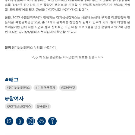
스를 ‘상상’만 하더라도 기분 좋았던 ‘캠퍼스’로 기억할 수 있도록 노력하겠다”며 “앞으로 진행
될 ‘포레포레’에도 많은 관심을 가져주시길 바란다“라고 말했다.
한편, 2023 수원연극축제가 진행되는 경기상상캠퍼스는 서울대 농생대 부지를 리모델링해 만
들어진 ‘복합문화공간’으로, 총 51개의 문화예술 창업창직 단체가 입주해 있다. 현재 다양한 문
화예술기반 단체 지원 사업과 생태 친화적인 도민 대상 프로그램을 연간 운영하고 있으며 관련
된 소식은 경기상상캠퍼스 누리집에서 확인할 수 있다.
문의
경기상상캠퍼스 누리집 바로가기
<ggc의 모든 콘텐츠는 저작권법의 보호를 받습니다.>
#태그
경기상상캠퍼스
수원연극축제
포레마켓
@참여자
경기상상캠퍼스
수원시
1