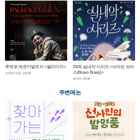
루제로 레온카발로의 <팔리아치>
2026 실내악 시리즈 <브라보 브라
스(Bravo Brass)>
오페라 상영 감상회
19:00 / 60분
주변에는