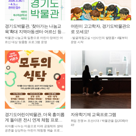
경기도박물관, ‘찾아가는 나눔교
어린이 고고학자, 경기도박물관으
육’확대 지역아동센터·어르신 등
로 오세요!
수혜층 넓힌다
박물관 나눔교육 일환으로 어린이·장애인·어
- 발굴체험교실 <선사인의 발명품> 4월부터
르신 대상 맞춤형 프로그램 운영
운영 시작
경기도어린이박물관, 더욱 흥미롭
자유학기제 교육프로그램
게 돌아온 전시 연계 체험 프로그
취업 전쟁 in 조선시대 / 박물관을 잡(JOB)아
램 ‘모두의 식탁’ 운영
라!
피자를 나누는 마음으로 미래 공동체와 생태
공존을 상상하는 어린이 체험형 예술 프로그
램