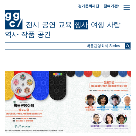
참여기관/
경기문화재단
전시
공연
교육
행사
여행
사람
역사
작품
공간
ggc/