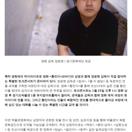
영화 감독 장윤현 / 경기문화재단 제공
특히 영화제의 하이라이트로 영화 <황진이>(2007)의 상영과 함께 장윤현 감독이 직접 참여하
는 특별한 토크콘서트가 준비되어 있다.
장윤현 감독은 <접속>, <텔 미 썸딩> 등 독창적인 연
출 세계를 구축한 대한민국 대표 감독으로, 영화 <황진이>를 통해 조선시대의 실존 인물 황진
이를 현대적 감각으로 재해석하며 큰 주목을 받았다.
토크콘서트는 1월 25일 오후 1시 영화 상
영 후 경기도박물관 1층 뮤지엄아트홀에서 열리며, 관객들은 감독과 함께 영화 제작 과정의 뒷
이야기와 연출 의도, 그리고 황진이라는 인물의 복합적인 면모를 현대적으로 풀어낸 과정에 대
해 심도 있는 대화를 나눌 수 있는 특별한 시간을 갖게 될 것이다.
이번 박물관영화제는 상영작과 관련된 유물 전시 및 강연, 심포지엄 등을 통해 박물관이 복합
문화공간으로 도약할 가능성을 모색한다. 주요 상영작으로는 <역린>, <왕의 남자>, <남한산성
> 등 조선시대를 배경으로 한 영화와 <암살>, <말모이>, <동주> 같은 일제강점기와 근현대사