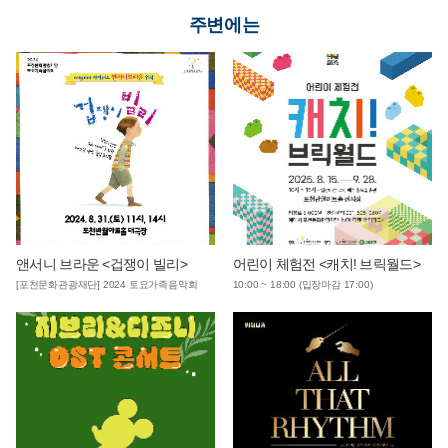
주변에는
앤서니 브라운 <겁쟁이 빌리>
어린이 체험전 <캐치! 브릭월드>
[포천문화관광재단] 2024 토요가족음악회
10:00 ~ 18:00 (입장마감 17:00)