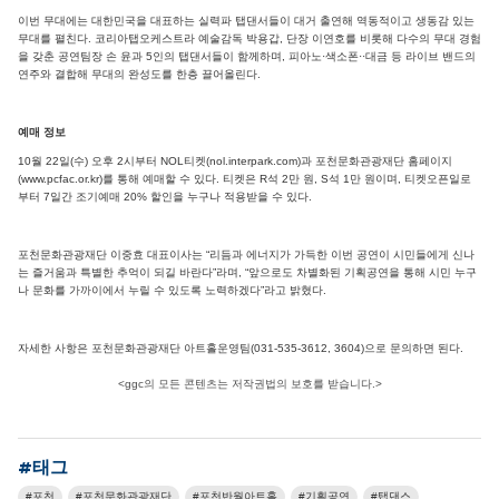
이번 무대에는 대한민국을 대표하는 실력파 탭댄서들이 대거 출연해 역동적이고 생동감 있는
무대를 펼친다. 코리아탭오케스트라 예술감독 박용갑, 단장 이연호를 비롯해 다수의 무대 경험
을 갖춘 공연팀장 손 윤과 5인의 탭댄서들이 함께하며, 피아노·색소폰··대금 등 라이브 밴드의
연주와 결합해 무대의 완성도를 한층 끌어올린다.
예매 정보
10월 22일(수) 오후 2시부터 NOL티켓(nol.interpark.com)과 포천문화관광재단 홈페이지
(www.pcfac.or.kr)를 통해 예매할 수 있다. 티켓은 R석 2만 원, S석 1만 원이며, 티켓오픈일로
부터 7일간 조기예매 20% 할인을 누구나 적용받을 수 있다.
포천문화관광재단 이중효 대표이사는 “리듬과 에너지가 가득한 이번 공연이 시민들에게 신나
는 즐거움과 특별한 추억이 되길 바란다”라며, “앞으로도 차별화된 기획공연을 통해 시민 누구
나 문화를 가까이에서 누릴 수 있도록 노력하겠다”라고 밝혔다.
자세한 사항은 포천문화관광재단 아트홀운영팀(031-535-3612, 3604)으로 문의하면 된다.
<ggc의 모든 콘텐츠는 저작권법의 보호를 받습니다.>
#태그
포천
포천문화관광재단
포천반월아트홀
기획공연
탭댄스