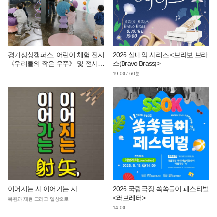
경기상상캠퍼스, 어린이 체험 전시
2026 실내악 시리즈 <브라보 브라
《우리들의 작은 우주》 및 전시
스(Bravo Brass)>
연계 단체 교육 운영
19:00 / 60분
이어지는 시 이어가는 사
2026 국립극장 쏙쏙들이 페스티벌
<러브레터>
복원과 재현 그리고 일상으로
14:00