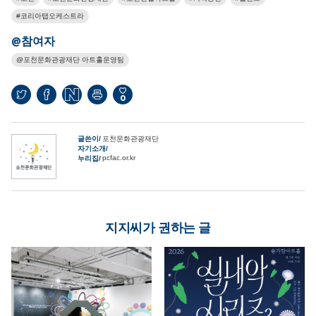
코리아탭오케스트라
@참여자
포천문화관광재단 아트홀운영팀
0
글쓴이
포천문화관광재단
자기소개
pcfac.or.kr
누리집
지지씨가 권하는 글