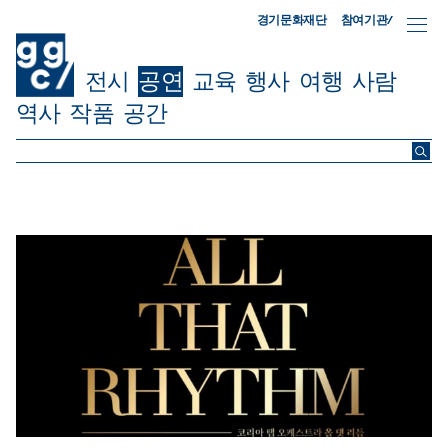
참여기관/
경기문화재단
전시
공연
교육
행사
여행
사람
역사
작품
공간
ggc/