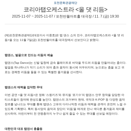
포천문화관광재단
코리아탭오케스트라 <올 댓 리듬>
2025-11-07 ~ 2025-11-07 / 포천반월아트홀 대극장 / 11. 7.(금) 19:30
(재)포천문화관광재단(대표이사 이중효)은 탭 댄스 쇼의 진수, 코리아탭오케스트라 <올 댓 리
듬>을 오는 11월 7일(금) 포천반월아트홀 대극장에서 선보인다고 밝혔다.
탭댄스, 발끝으로 만드는 리듬의 예술
탭댄스(Tap Dance)는 신발 밑창에 금속 플레이트로 바닥을 두드려 리듬을 만들어내는 춤이다.
발걸음 하나하나가 악기 소리가 되어 춤과 음악이 동시에 어우러지며, 눈으로는 춤을 보고 귀
로는 경쾌한 리듬을 들을 수 있는 특별한 즐거움을 선사한다.
탭댄스의 매력을 집약한 무대
이번 공연 <올 댓 리듬>은 영화 ‘스윙키즈’와 뮤지컬 ‘로기수’의 탭댄스 안무 창작을 담당한 아
티스트들이 참여해 완성도를 높인다. 탭댄스의 과거부터 현재, 국악과 K-POP 등 다양한 음악
장르를 넘나드는 무대를 통해 탭댄스 고유의 다이나믹한 리듬과 매력을 관객이 온전히 느낄 수
있도록 기획됐다. 특히 동서양의 음악과 장단이 ‘리듬’을 매개로 만나 색다른 흥겨움과 재미를
선사하며, 어린이부터 전 연령층까지 누구나 쉽게 즐길 수 있는 무대를 선보일 예정이다.
대한민국 대표 탭댄서 총출동