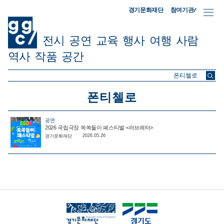
참여기관/
경기문화재단
전시
공연
교육
행사
여행
사람
역사
작품
공간
ggc/
폰티첼로
공연
2026 국립극장 쏙쏙들이 페스티벌 <러브레터>
2026.05.26
경기문화재단