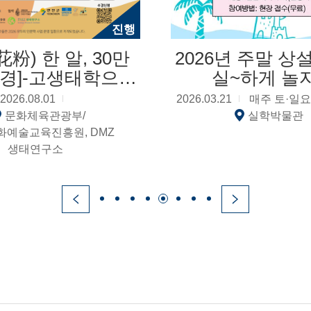
진행
花粉) 한 알, 30만
2026년 주말 상설
풍경]-고생태학으로
실~하게 놀자
는 전곡리, 인간과
2026.08.01
2026.03.21
매주 토·일요
 함께 살아온 시간
문화체육관광부/
실학박물관
화예술교육진흥원, DMZ
생태연구소