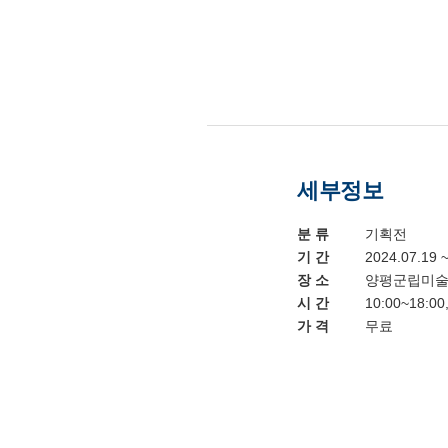
세부정보
분 류
기획전
기 간
2024.07.19 
장 소
양평군립미
시 간
10:00~18:0
가 격
무료