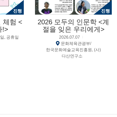
진행
진행
 체험 <
2026 모두의 인문학 <계
!>
절을 잊은 우리에게>
일, 공휴일
2026.07.07
문화체육관광부/
한국문화예술교육진흥원, (사)
다산연구소