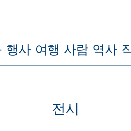
육
행사
여행
사람
역사
전시