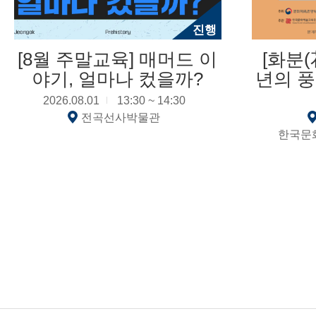
진행
[8월 주말교육] 매머드 이
[화분(
야기, 얼마나 컸을까?
년의 
다시 읽
2026.08.01
13:30 ~ 14:30
자연이
전곡선사박물관
한국문