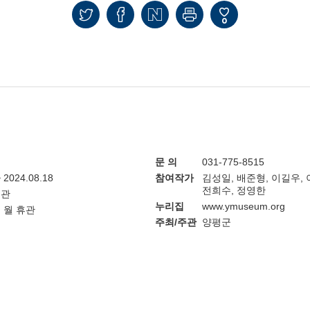
0
문 의
031-775-8515
~ 2024.08.18
참여작가
김성일, 배준형, 이길우, 
전희수, 정영한
술관
누리집
www.ymuseum.org
0, 월 휴관
주최/주관
양평군