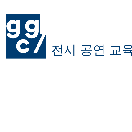
전시
공연
교
ggc/