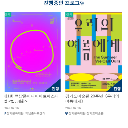
진행중인 프로그램
전시
교육
진행
진행
백남준미디어아트페스티
경기도미술관 20주년《우리의
체험 전시 <
괘卦>
여름에게》
2026.06.23
2026.07.16
경기북부어린이
단, 백남준아트센터
경기문화재단·경기도미술관