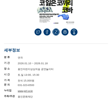
0
세부정보
분 류
연극
기 간
2026.01.10 ~ 2026.01.18
장 소
용인어린이상상의숲 공연놀이터
시 간
토,일 13:00, 15:30
가 격
전석 15,000원
문 의
031-323-6500
누리집
www.yicf.or.kr
주최/주관
용인문화재단