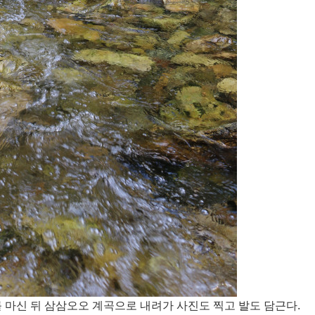
를 마신 뒤 삼삼오오 계곡으로 내려가 사진도 찍고 발도 담근다.