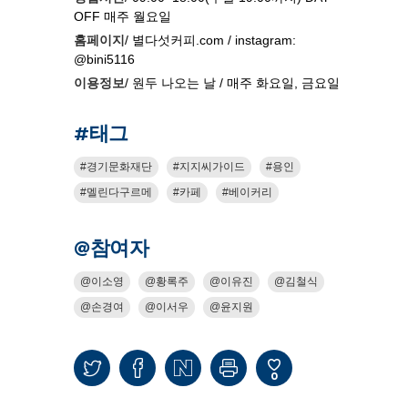
OFF 매주 월요일
홈페이지
/ 별다섯커피.com / instagram:
@bini5116
이용정보
/ 원두 나오는 날 / 매주 화요일, 금요일
#태그
경기문화재단
지지씨가이드
용인
멜린다구르메
카페
베이커리
@참여자
이소영
황록주
이유진
김철식
손경여
이서우
윤지원
0