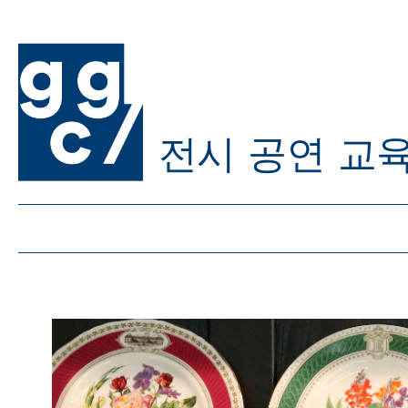
전시
공연
교
ggc/