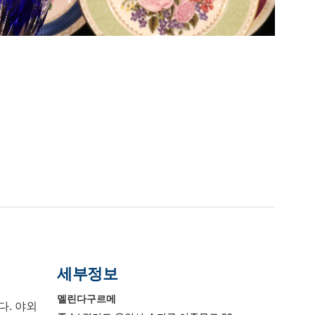
세부정보
멜린다구르메
다. 야외