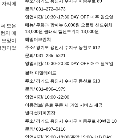
주소
/ 경기도 용인시 수지구 이종무로 89
그 자리에
문의
/ 031–272–0473
영업시간
/ 10:30~17:30 DAY OFF 매주 일요일
메뉴
/ 무화과 깜파뉴 6,000원 오믈렛 샌드위치
걸쳐 모은
13,000원 클래식 햄샌드위치 13,000원
브런치 메
해밀더브런치
던 모양이
주소
/ 경기도 용인시 수지구 동천로 612
 결정이었
문의
/ 031–285–5321
영업시간
/ 10:30~20:30 DAY OFF 매주 월요일
블랙 마말레이드
주소
/ 경기도 용인시 수지구 동천로 613
문의
/ 031–896–1979
영업시간
/ 10:00~22:00
이용정보
/ 음료 주문 시 과일 서비스 제공
별다섯커피공장
주소
/ 경기도 용인시 수지구 이종무로 49번길 10
문의
/ 031–897–5116
영업시간
/ 09:00~18:00(주말 19:00까지) DAY