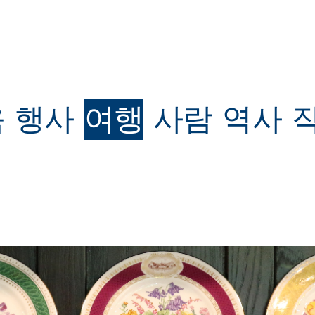
육
행사
여행
사람
역사