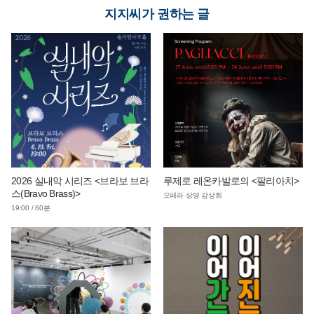
지지씨가 권하는 글
2026 실내악 시리즈 <브라보 브라
루제로 레온카발로의 <팔리아치>
스(Bravo Brass)>
오페라 상영 감상회
19:00 / 60분