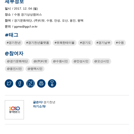
세부정보
일시
/ 2017. 12. 04 (월)
장소
/ 수원 경기상상캠퍼스
참여
/ 경기문화재단, (주)티팟, 수원, 안성, 오산, 용인, 평택
문의
/ ggma@ggcf.or.kr
#태그
경기천년
경기천년플랫폼
유쾌한테이블
경기도
경기남부
수원
@참여자
경기문화재단
(주)티팟
수원시민
안성시민
오산시민
용인시민
평택시민
0
글쓴이
경기천년
자기소개