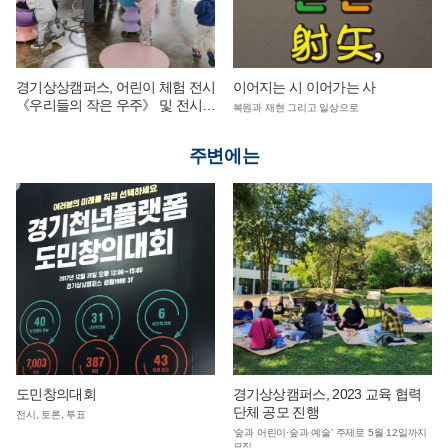
경기상상캠퍼스, 어린이 체험 전시
이어지는 시 이어가는 사
《우리들의 작은 우주》 및 전시
복원과 재현 그리고 일상으로
연계 단체 교육 운영
주변에는
도민창의대회
경기상상캠퍼스, 2023 교육 협력
단체 공모 진행
전시, 토론, 투표
‘숲과 어린이·숲과 예술’ 주제로 5월 12일까지
모집