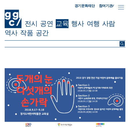
참여기관/
경기문화재단
전시
공연
교육
행사
여행
사람
역사
작품
공간
ggc/