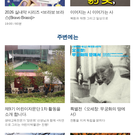
2026 실내악 시리즈 <브라보 브라
이어지는 시 이어가는 사
스(Bravo Brass)>
복원과 재현 그리고 일상으로
19:00 / 60분
주변에는
제9기 어린이자문단 1차 활동을
특별전《오세창: 무궁화의 땅에
소개 합니다.
서》
생태교육전문가 '양은희' 선생님과 함께 <자연
전통을 지켜 독립을 밝히다
으로 그리는 어린이박물관> 진행!