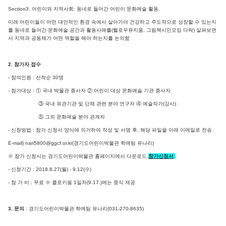
Section3. 어린이와 지역사회: 동네로 들어간 어린이 문화예술 활동
미래 어린이들이 어떤 대안적인 환경 속에서 살아가야 건강하고 주도적으로 성장할 수 있는지
를 동네로 들어간 문화예술 공간과 활동사례를(헬로우뮤지움, 그림책시민모임 다락) 살펴보면
서 지역과 공동체가 어떤 역할을 해야 하는지를 논의함
2. 참가자 접수
- 참석인원 : 선착순 30명
- 참가대상 : ① 국내 박물관 종사자 ② 어린이 대상 문화예술 기관 종사자
③ 국내 유관기관 및 단체 관련 분야 연구자 ④ 예술작가(강사)
⑤ 그외 문화예술 분야 관계자
- 신청방법 : 참가 신청서 양식에 의거하여 작성 및 서명 후,
해당 파일을 아래 이메일로 전송
E-mail) nari5800@ggcf.or.kr(경기도어린이박물관 학예팀 유나리)
※ 참가 신청서는 경기도어린이박물관 홈페이지에서 다운로드
참가신청서
- 신청기간 : 2018.8.27(월) - 9.12(수)
- 참 가 비 : 무료 ※ 콜로키움 1일차(9.17.)에는 중식 제공
3. 문의
: 경기도어린이박물관 학예팀 유나리(031-270-8635)