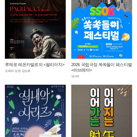
루제로 레온카발로의 <팔리아치>
2026 국립극장 쏙쏙들이 페스티벌
<러브레터>
오페라 상영 감상회
14:00