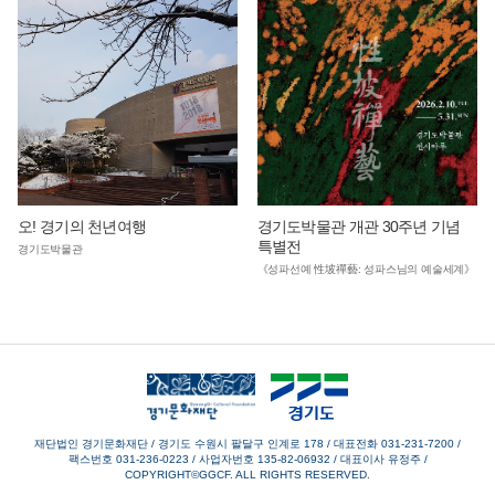
오! 경기의 천년여행
경기도박물관 개관 30주년 기념
특별전
경기도박물관
《성파선예 性坡禪藝: 성파스님의 예술세계》
재단법인 경기문화재단 / 경기도 수원시 팔달구 인계로 178
/
대표전화 031-231-7200
/
팩스번호 031-236-0223
/
사업자번호 135-82-06932
/
대표이사 유정주
/
COPYRIGHT©GGCF. ALL RIGHTS RESERVED.