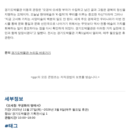
경기도박물관 이동국 관장은 “오경석·오세창 부자가 수집하고 남긴 글과 그림은 광복의 정신을
지탱하는 요체이자, 오늘날 현대예술과 ‘K-컬처’의 뿌리를 이루는 중요한 자산”이라며 그러나
“지금 고서화 가치는 서양미술의 백분의 일도 안 된다. 세계 주요 경제국인 우리나라가 이번 전
시를 통해 문화 통일과 문화 선진국으로 나아가기 위해서는 무엇보다 역사·전통·예술의 가치를
회복하는 일이 중요하다는 점을 다시 확인하게 되었다. 경기도박물관은 이러한 가치 실천에 도
민과 함께 앞장서겠다”고 말했다. 전시는 경기도박물관 기획1실에서 열리며, 매주 월요일은 휴
관한다.
문의
경기도박물관 누리집 바로가기
<ggc의 모든 콘텐츠는 저작권법의 보호를 받습니다.>
세부정보
《오세창: 무궁화의 땅에서》
기간
/ 2025년 11월 27일(목) ~2026년 3월 8일(매주 월요일 휴관)
장소
/ 경기도박물관 기획전시실 1
관람시간
/ 10:00~18:00
#태그