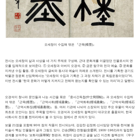
오세창이 수집해 엮은 『근묵(槿墨)』
전시는 오세창의 삶과 사상을 네 가지 주제로 구성해, 근대 문화계를 이끌었던 인물로서의 면
모를 입체적으로 보여준다. ① 오세창과 아버지 오경석, ② 금문 탐구와 전각 예술, ③ 문화를
지켜낸 수집 활동, ④ 오세창의 글씨와 동시대 예술이 차례로 소개된다. 전시를 기획한 경기도
박물관 정윤회 선임학예사는 “오세창의 수집과 기록은 그 과정 자체가 곧 독립운동이었다”며,
이번 전시를 “한국 문화가 어떻게 지켜지고 전해져 왔는지를 확인할 수 있는 자리”라고 말했다.
오경석이 청나라 문인들과 나눈 서간을 묶은 『중사간독첩(中士簡牘帖)』과 오세창이 수집하
여 엮은 『근묵(槿墨)』, 『근역서휘(槿域書彙)』, 『근역화휘(槿域畵彙)』, 『근역석묵(槿域石
墨)』, 『근역서화징(槿域書畵徵)』 등, 여러 기관에 나뉘어 소장되어 있던 주요 유물이 역사상
최초로 모인다는 점도 주목할 만하다. 오경석과 오세창의 컬렉션이 대규모로 출품되어, 한국
서화사의 전모를 한자리에서 볼 수 있다는 점에서 큰 의의가 있다.
보물 21점을 포함해 90여 점의 작품이 전시되는데, 강감찬·김정희·신사임당·정약용·한석봉 등
미술사 핵심 인물들의 글과 그림도 있다. 간송(澗松) 전형필(全鎣弼, 1906~1962)과의 밀접한
관계를 보여주는 ‘보화각(葆華閣)’ 현판과, 위창이 감상하고 글을 남긴 이건희 컬렉션의 《무구