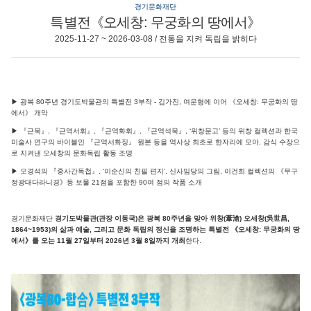
경기문화재단
특별전《오세창: 무궁화의 땅에서》
2025-11-27 ~ 2026-03-08 / 전통을 지켜 독립을 밝히다
▶ 광복 80주년 경기도박물관의 특별전 3부작 - 김가진, 여운형에 이어 《오세창: 무궁화의 땅
에서》 개막
▶ 『근묵』, 『근역서휘』, 『근역화휘』, 『근역석묵』, ‘위창문고’ 등의 위창 컬렉션과 한국
미술사 연구의 바이블인 『근역서화징』 원본 등을 역사상 최초로 한자리에 모아, 감식 수장으
로 지켜낸 오세창의 문화독립 활동 조명
▶ 오경석의 『중사간독첩』, ‘이순신의 친필 편지’, 신사임당의 그림, 이건희 컬렉션의 《무구
정광대다라니경》등 보물 21점을 포함한 90여 점의 작품 소개
경기문화재단
경기도박물관(관장 이동국)은 광복 80주년을 맞아 위창(葦滄) 오세창(吳世昌,
1864~1953)의 삶과 예술, 그리고 문화 독립의 정신을 조명하는 특별전 《오세창: 무궁화의 땅
에서》를 오는 11월 27일부터 2026년 3월 8일까지 개최
한다.