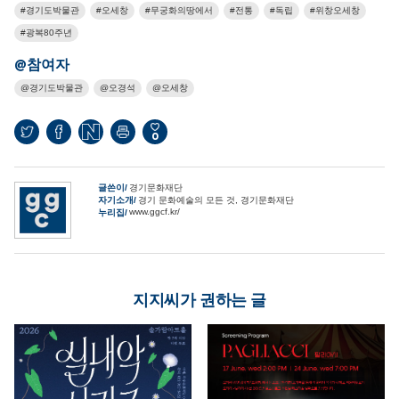
경기도박물관
오세창
무궁화의땅에서
전통
독립
위창오세창
광복80주년
@참여자
경기도박물관
오경석
오세창
0
글쓴이
경기문화재단
자기소개
경기 문화예술의 모든 것, 경기문화재단
www.ggcf.kr/
누리집
지지씨가 권하는 글