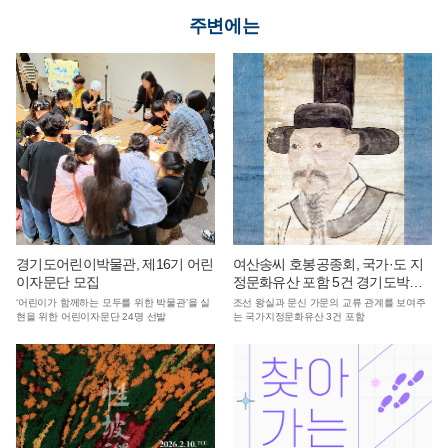
주변에는
경기도어린이박물관, 제16기 어린
여산송씨 호봉공종회, 국가·도 지
이자문단 모집
정문화유산 포함 5건 경기도박물
관에 기증
‘어린이가 함께하는 모두를 위한 박물관’을 실
조선 왕실과 문신 가문의 교류 관계를 보여주
현을 위한 어린이자문단 24명 선발
는 국가지정문화유산 3건 포함