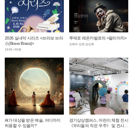
2026 실내악 시리즈 <브라보 브라
루제로 레온카발로의 <팔리아치>
스(Bravo Brass)>
오페라 상영 감상회
19:00 / 60분
AI가 대상을 받은 예술, 어디까지
경기상상캠퍼스, 어린이 체험 전시
허용할 수 있을까?
《우리들의 작은 우주》 및 전시
연계 단체 교육 운영