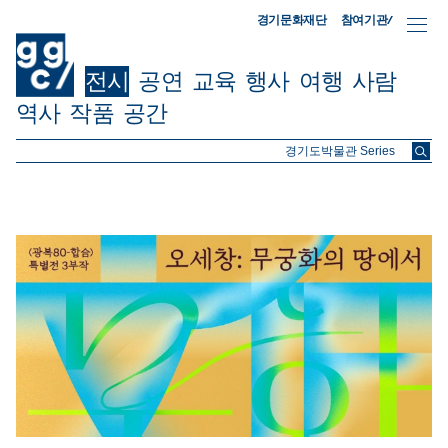
참여기관/
경기문화재단
전시
공연
교육
행사
여행
사람
역사
작품
공간
ggc/