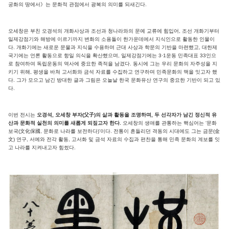
궁화의 땅에서》는 문화적 관점에서 광복의 의미를 되새긴다.
오세창은 부친 오경석의 개화사상과 조선과 청나라와의 문예 교류에 힘입어, 조선 개화기부터
일제강점기와 해방에 이르기까지 변화의 소용돌이 한가운데에서 지식인으로 활동한 인물이
다. 개화기에는 새로운 문물과 지식을 수용하며 근대 사상과 학문의 기반을 마련했고, 대한제
국기에는 언론 활동으로 항일 의식을 확산했으며, 일제강점기에는 3·1운동 민족대표 33인으
로 참여하여 독립운동의 역사에 중요한 족적을 남겼다. 동시에 그는 우리 문화의 자주성을 지
키기 위해, 평생을 바쳐 고서화와 금석 자료를 수집하고 연구하며 민족문화의 맥을 잇고자 했
다. 그가 모으고 남긴 방대한 글과 그림은 오늘날 한국 문화유산 연구의 중요한 기반이 되고 있
다.
이번 전시는
오경석, 오세창 부자(父子)의 삶과 활동을 조명하며, 두 선각자가 남긴 정신적 유
산과 문화적 실천의 의미를 새롭게 되짚고자 한다.
오세창의 생애를 관통하는 핵심어는 ‘문화
보국(文化保國, 문화로 나라를 보전하다)’이다. 전통이 흔들리던 격동의 시대에도 그는 금문(金
文) 연구, 서예와 전각 활동, 고서화 및 금석 자료의 수집과 편찬을 통해 민족 문화의 계보를 잇
고 나라를 지켜내고자 힘썼다.