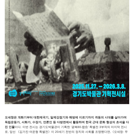
오세창은 개화기부터 대한제국기, 일제강점기와 해방에 이르기까지 격동의 시대를 살아가며
독립운동가, 서화가, 수장가, 언론인 등 다방면에서 활동하며 한국 근대 문화 형성의 초석을 다
진 인물
이다. 이번 전시는 경기도박물관이 기획한 ‘광복80-합合’ 특별전 3부작의 마지막 전시
로, 앞선 《김가진·여운형 특별전》이 20세기 전반의 정치와 사회를 조명했다면,《오세창: 무