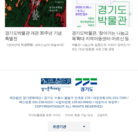
경기도박물관 개관 30주년 기념
경기도박물관, ‘찾아가는 나눔교
특별전
육’확대 지역아동센터·어르신 등
수혜층 넓힌다
《성파선예 性坡禪藝: 성파스님의 예술세계》
박물관 나눔교육 일환으로 어린이·장애인·어
르신 대상 맞춤형 프로그램 운영
재단법인 경기문화재단 / 경기도 수원시 팔달구 인계로 178
/
대표전화 031-231-7200
/
팩스번호 031-236-0223
/
사업자번호 135-82-06932
/
대표이사 유정주
/
COPYRIGHT©GGCF. ALL RIGHTS RESERVED.
지지씨플랫폼 운영 가이드
지지씨 회원 가입 안내
오픈API