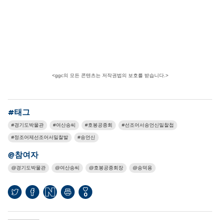
<ggc의 모든 콘텐츠는 저작권법의 보호를 받습니다.>
#태그
경기도박물관
여산송씨
호봉공종회
선조어서송언신밀찰첩
정조어제선조어서밀찰발
송언신
@참여자
경기도박물관
여산송씨
호봉공종회장
송덕용
0