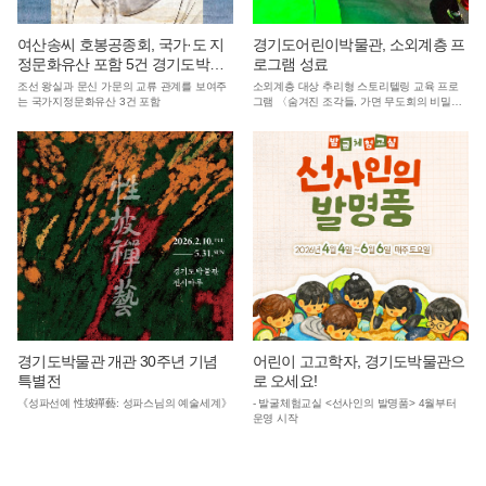
여산송씨 호봉공종회, 국가·도 지
경기도어린이박물관, 소외계층 프
정문화유산 포함 5건 경기도박물
로그램 성료
관에 기증
조선 왕실과 문신 가문의 교류 관계를 보여주
소외계층 대상 추리형 스토리텔링 교육 프로
는 국가지정문화유산 3건 포함
그램 〈숨겨진 조각들, 가면 무도회의 비밀〉
을 성황리 종료
경기도박물관 개관 30주년 기념
어린이 고고학자, 경기도박물관으
특별전
로 오세요!
《성파선예 性坡禪藝: 성파스님의 예술세계》
- 발굴체험교실 <선사인의 발명품> 4월부터
운영 시작