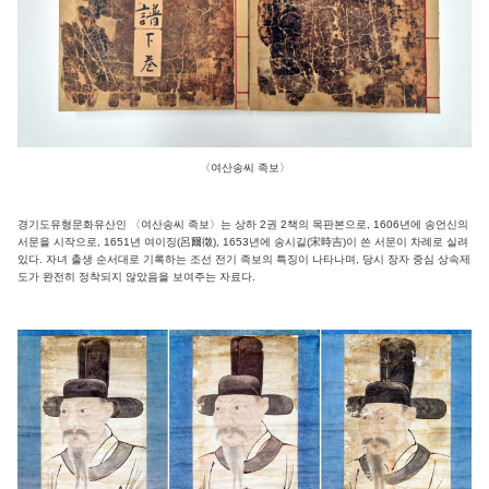
〈여산송씨 족보〉
경기도유형문화유산인 〈여산송씨 족보〉는 상하 2권 2책의 목판본으로, 1606년에 송언신의
서문을 시작으로, 1651년 여이징(呂爾徵), 1653년에 송시길(宋時吉)이 쓴 서문이 차례로 실려
있다. 자녀 출생 순서대로 기록하는 조선 전기 족보의 특징이 나타나며, 당시 장자 중심 상속제
도가 완전히 정착되지 않았음을 보여주는 자료다.