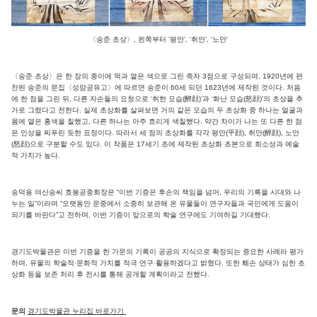
〈송준 초상〉, 왼쪽부터 '평안', '취안', '노안'
〈송준 초상〉은 한 장의 종이에 먹과 옅은 색으로 그린 족자 3점으로 구성되며, 1920년에 편
찬된 송준의 문집〈성암공유고〉에 따르면 송준이 60세 되던 1623년에 제작된 것이다. 처음
에 한 점을 그린 뒤, 다른 자손들의 요청으로 ‘취한 모습(醉顔)’과 ‘화난 모습(怒顔)’의 초상을 추
가로 그렸다고 전한다. 실제 초상화를 살펴보면 거의 같은 모습의 두 초상화 중 하나는 얼굴과
몸에 옅은 홍색을 칠했고, 다른 하나는 아주 흐리게 색칠했다. 약간 차이가 나는 또 다른 한 점
은 인상을 찌푸린 듯한 표정이다. 따라서 세 점의 초상화를 각각 평안(平顔), 취안(醉顔), 노안
(怒顔)으로 구분할 수도 있다. 이 작품은 17세기 초에 제작된 초상화 초본으로 희소성과 예술
적 가치가 높다.
송덕용 여산송씨 호봉공종회장은 “이번 기증은 후손의 책임을 넘어, 우리의 기록을 시대와 나
누는 일”이라며 “오랫동안 문중에서 소중히 보관해 온 유물들이 연구자들과 국민에게 도움이
되기를 바란다”고 전하며, 이번 기증이 앞으로의 학술 연구에도 기여하길 기대했다.
경기도박물관은 이번 기증을 한 가문의 기록이 공공의 지식으로 확장되는 중요한 사례라 평가
하며, 유물의 학술적·문화적 가치를 적극 연구·활용하겠다고 밝혔다. 또한 훼손 상태가 심한 초
상화 등을 보존 처리 후 전시를 통해 공개할 계획이라고 전했다.
문의
경기도박물관 누리집 바로가기