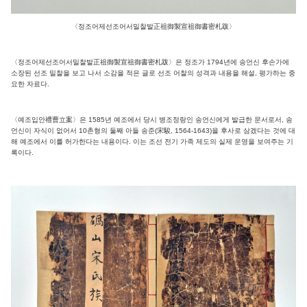
〈정조어제선조어서밀찰발正祖御製宣祖御書密札跋〉
〈정조어제선조어서밀찰발正祖御製宣祖御書密札跋〉은 정조가 1794년에 송언신 후손가에
소장된 선조 밀찰을 보고 나서 소감을 적은 글로 선조 어찰의 성격과 내용을 해설, 평가하는 중
요한 자료다.
〈예조입안禮曹立案〉은 1585년 예조에서 당시 병조정랑인 송언신에게 발급한 문서로서, 송
언신이 자식이 없어서 10촌형의 둘째 아들 송준(宋駿, 1564-1643)을 후사로 삼겠다는 것에 대
해 예조에서 이를 허가한다는 내용이다. 이는 조선 전기 가족 제도의 실제 운영을 보여주는 기
록이다.