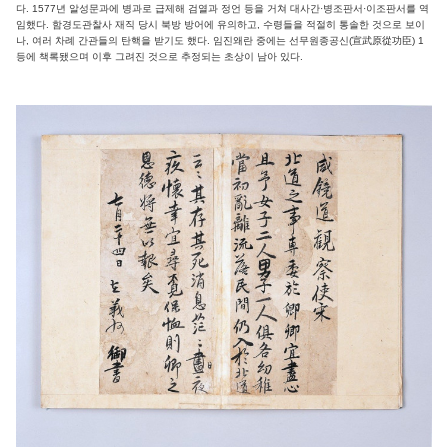
다. 1577년 알성문과에 병과로 급제해 검열과 정언 등을 거쳐 대사간·병조판서·이조판서를 역
임했다. 함경도관찰사 재직 당시 북방 방어에 유의하고, 수령들을 적절히 통솔한 것으로 보이
나, 여러 차례 간관들의 탄핵을 받기도 했다. 임진왜란 중에는 선무원종공신(宣武原從功臣) 1
등에 책록됐으며 이후 그려진 것으로 추정되는 초상이 남아 있다.