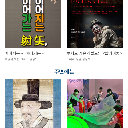
이어지는 시 이어가는 사
루제로 레온카발로의 <팔리아치>
복원과 재현 그리고 일상으로
오페라 상영 감상회
주변에는