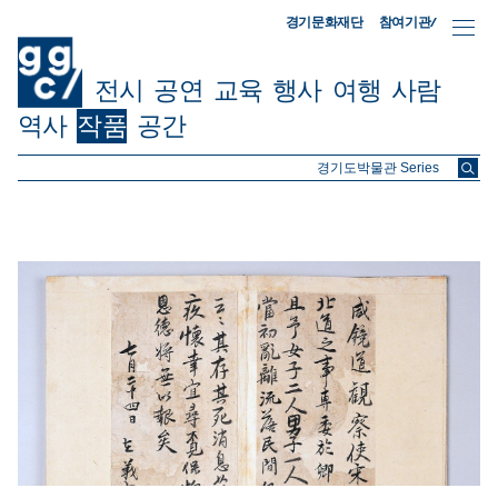
참여기관/
경기문화재단
전시
공연
교육
행사
여행
사람
역사
작품
공간
ggc/