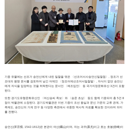
기증 유물에는 선조가 송언신에게 내린 밀찰을 엮은 〈선조어서사송언신밀찰첩〉, 정조가 선
조대의 왕명 문서를 검토하여 남긴 어제인 〈정조어제선조어서밀찰발〉, 자식이 없던 송언신
에게 자식을 입양하는 것을 허락한다는 문서인 〈예조입안〉 등 국가지정문화유산 3건이 포함
된다.
또한 경기도유형문화유산인 〈여산송씨 족보〉와 〈송준 초상〉 등도 함께 기증되어 총 5건 8
점이 박물관에 소장된다. 경기도박물관은 이번 기증이 조선 왕실과 문신 가문의 교류 관계, 가
족제도, 송언신의 가계 연구 등 다양한 측면에서 귀중한 역사적 자료를 확보한 것이라며 의미
를 전했다.
송언신(宋言愼, 1542-1612)은 본관이 여산(礪山)이며, 자는 과우(寡尤)이고 호는 호봉(壺峰)이