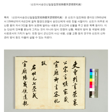
〈선조어서송언신밀찰첩宣祖御書宋彦愼密札帖〉
특히 〈선조어서송언신밀찰첩宣祖御書宋彦愼密札帖〉은 선조가 임진왜란 중이던 1593년에
서 1599년까지 6년간에 걸쳐 함경도관찰사 송언신에게 내린 친필 서찰이다. 선조가 의주로 피
난중 왕의 자녀 3인을 찾아 보호해 달라는 내용과 군신간에 선물을 주고 받은 목록 등이다. 이
는 단순히 안부를 묻는데 그치는 것이 아니라 당시 전쟁의 상황, 북변의 방어 등 국방에 관한
사료로서의 가치가 높다. 또한 당시 군신간의 사신 내왕, 선물 교환 등의 연구와 선조의 신하
관리 방식 등도 아울러 살필 수 있는 자료다.