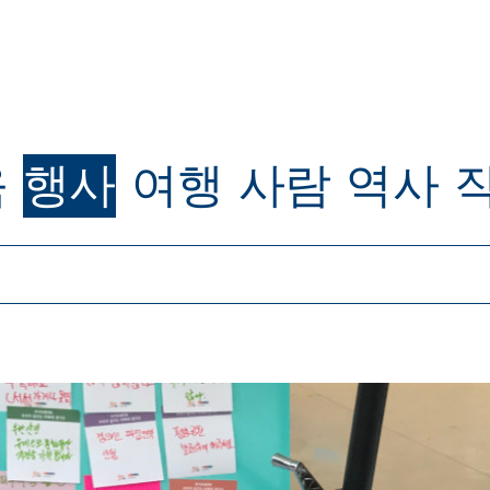
육
행사
여행
사람
역사