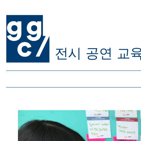
전시
공연
교
ggc/