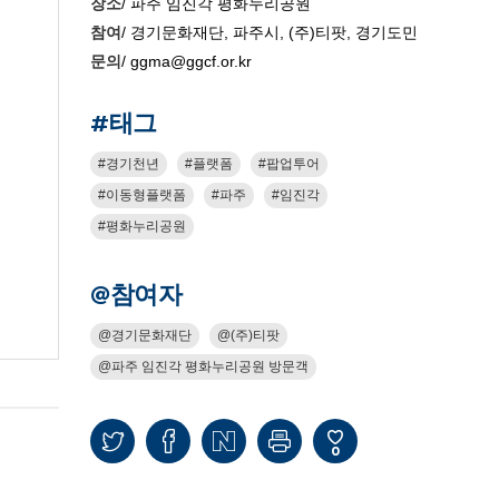
장소
/ 파주 임진각 평화누리공원
참여
/ 경기문화재단, 파주시, (주)티팟, 경기도민
문의
/ ggma@ggcf.or.kr
#태그
경기천년
플랫폼
팝업투어
이동형플랫폼
파주
임진각
평화누리공원
@참여자
경기문화재단
(주)티팟
파주 임진각 평화누리공원 방문객
0