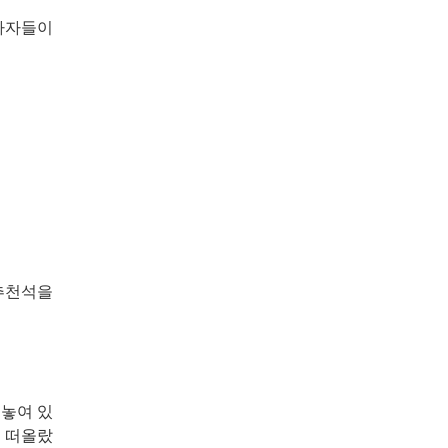
승사자들이
 추천석을
 놓여 있
이 떠올랐