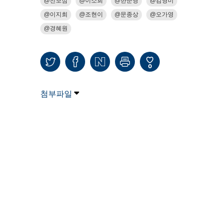
전보삼
이소희
한준영
김영미
이지희
조현이
문종상
오가영
경혜원
0
첨부파일