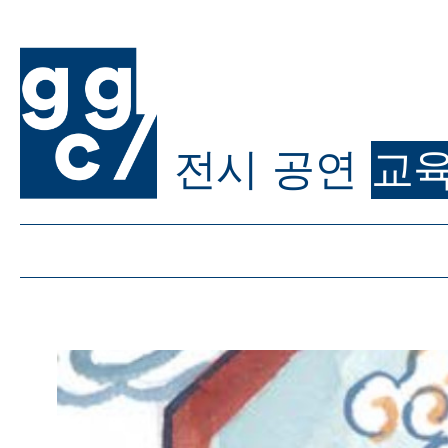
전시
공연
교
ggc/