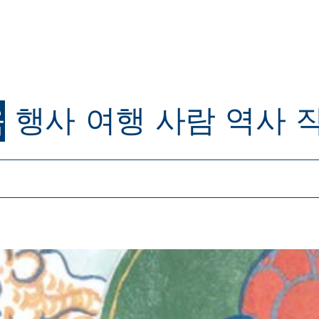
육
행사
여행
사람
역사