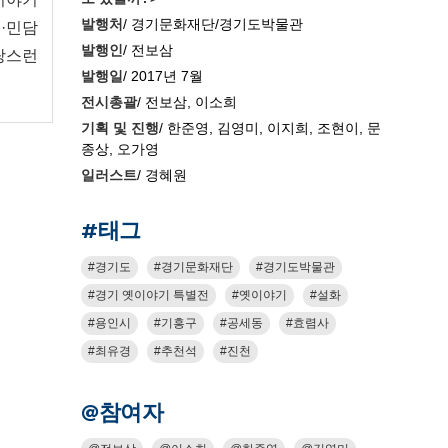
발행처
/ 경기문화재단/경기도박물관
설·민담
발행인
/ 전보삼
랑스런
발행일
/ 2017년 7월
전시총괄
/ 전보삼, 이소희
기획 및 진행
/ 한준영, 김영미, 이지희, 조현이, 문
종상, 오가영
일러스트
/ 경혜원
#태그
경기도
경기문화재단
경기도박물관
경기 옛이야기 특별전
옛이야기
설화
용인시
기흥구
공세동
효렴사
최유경
추천석
진천
@참여자