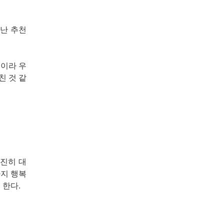
아난 추천
편이라 우
친 것 같
극진히 대
까지 행복
 한다.