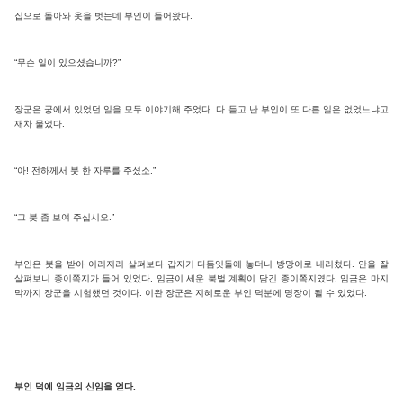
집으로 돌아와 옷을 벗는데 부인이 들어왔다.
“무슨 일이 있으셨습니까?”
장군은 궁에서 있었던 일을 모두 이야기해 주었다. 다 듣고 난 부인이 또 다른 일은 없었느냐고
재차 물었다.
“아! 전하께서 붓 한 자루를 주셨소.”
“그 붓 좀 보여 주십시오.”
부인은 붓을 받아 이리저리 살펴보다 갑자기 다듬잇돌에 놓더니 방망이로 내리쳤다. 안을 잘
살펴보니 종이쪽지가 들어 있었다. 임금이 세운 북벌 계획이 담긴 종이쪽지였다. 임금은 마지
막까지 장군을 시험했던 것이다. 이완 장군은 지혜로운 부인 덕분에 명장이 될 수 있었다.
부인 덕에 임금의 신임을 얻다.