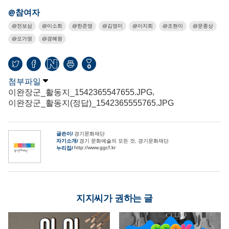
@참여자
전보삼
이소희
한준영
김영미
이지희
조현이
문종상
오가영
경혜원
0
첨부파일
,
이완장군_활동지_1542365547655.JPG
이완장군_활동지(정답)_1542365555765.JPG
글쓴이
경기문화재단
자기소개
경기 문화예술의 모든 것, 경기문화재단
http://www.ggcf.kr
누리집
지지씨가 권하는 글