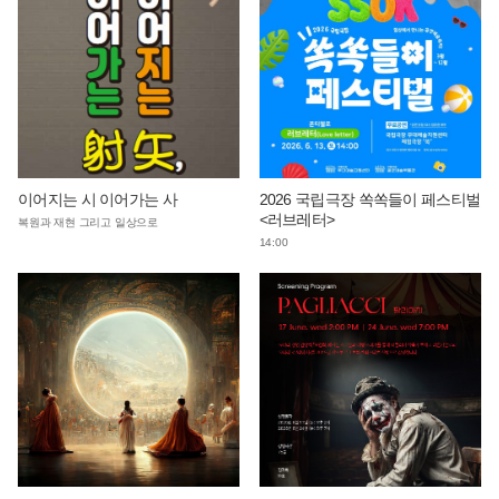
이어지는 시 이어가는 사
2026 국립극장 쏙쏙들이 페스티벌
<러브레터>
복원과 재현 그리고 일상으로
14:00