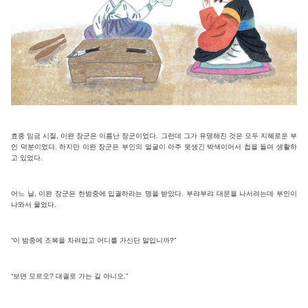
효종 임금 시절, 이완 장군은 이름난 장군이었다. 그런데 그가 유명해진 것은 모두 지혜로운 부
인 덕분이었다. 하지만 이완 장군은 부인의 얼굴이 아주 못생긴 박색이어서 첩을 들여 생활하
고 있었다.
어느 날, 이완 장군은 한밤중에 입궐하라는 명을 받았다. 부랴부랴 대문을 나서려는데 부인이
나와서 물었다.
“이 밤중에 조복을 차려입고 어디를 가신단 말입니까?”
“보면 모르오? 대궐로 가는 길 아니오.”