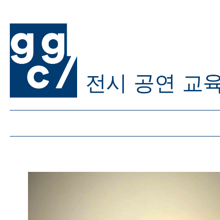
전시
공연
교
ggc/