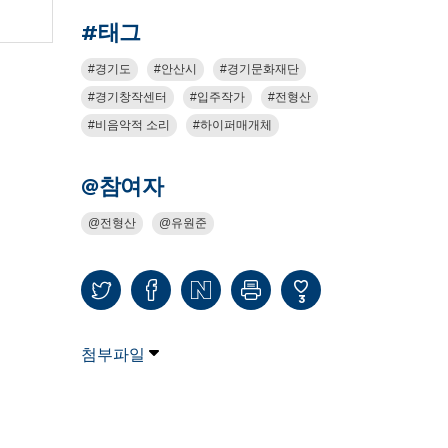
#태그
경기도
안산시
경기문화재단
경기창작센터
입주작가
전형산
비음악적 소리
하이퍼매개체
@참여자
전형산
유원준
3
첨부파일