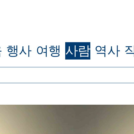
육
행사
여행
사람
역사