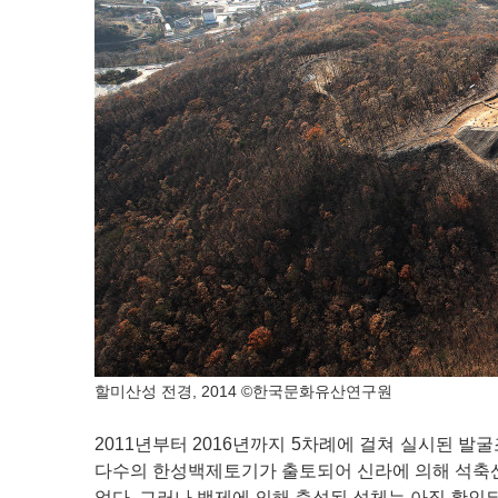
할미산성 전경, 2014 ©한국문화유산연구원
2011년부터 2016년까지 5차례에 걸쳐 실시된 발
다수의 한성백제토기가 출토되어 신라에 의해 석축
었다. 그러나 백제에 의해 축성된 성체는 아직 확인