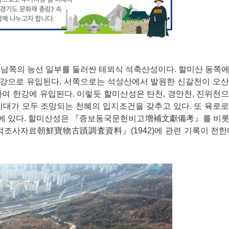
 그 남쪽의 능선 일부를 둘러싼 테뫼식 석축산성이다. 할미산 동쪽
 한강으로 유입된다. 서쪽으로는 석성산에서 발원한 신갈천이 오
여 한강에 유입된다. 이렇듯 할미산성은 탄천, 경안천, 진위천
지대가 모두 조망되는 천혜의 입지조건을 갖추고 있다. 또 육로
에 있다. 할미산성은 『증보동국문헌비고增補文獻備考』를 비롯
조사자료朝鮮寶物古蹟調査資料』(1942)에 관련 기록이 전한다