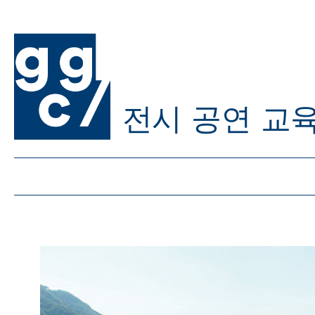
전시
공연
교
ggc/