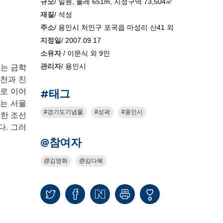
규모
/ 일원, 둘레 651m, 지정구역 73,504㎡
재질
/ 석성
주소
/ 용인시 처인구 포곡읍 마성리 산41 외
지정일
/ 2007.09.17
소유자
/ 이문식 외 9인
관리자
/ 용인시
에는 금학
산천과 진
#태그
으로 이어
로는 서울
경기도기념물
성곽
용인시
한 조선
. 그러
@참여자
김영화
김다혜
0