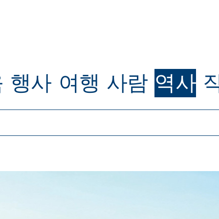
육
행사
여행
사람
역사