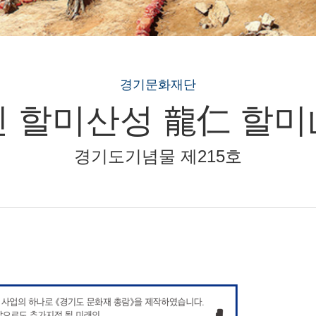
경기문화재단
 할미산성 龍仁 할
경기도기념물 제215호