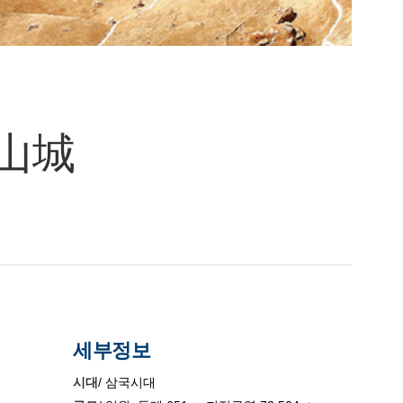
미山城
세부정보
시대
/ 삼국시대