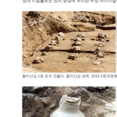
성내 시설물로는 성의 중앙에 위치한 추정 저수시설
할미산성 1호 초석 건물지,
할미산성 성벽, 2015 ©한국