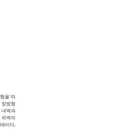
지형을 따
은 장방형
. 내벽과
. 외벽의
형태이다.