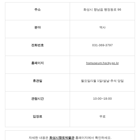
주소
화성시 향남읍 행정동로 96
분야
역사
전화번호
031-369-3797
홈페이지
hsmuseum.hscity.go.kr
휴관일
월요일/1월 1일/설날·추석 당일
관람시간
10:00~18:00
입장료
무료
자세한 내용은
화성시향토박물관
홈페이지에서 확인하세요.