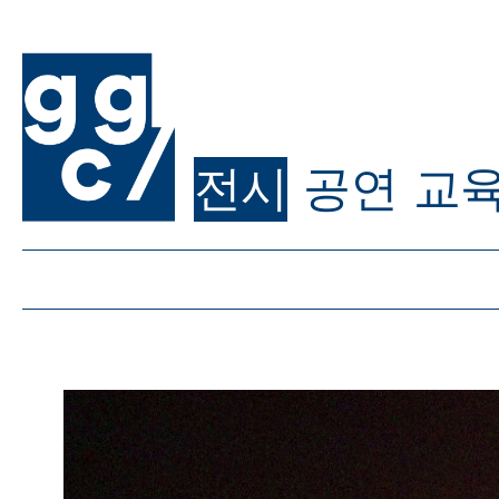
전시
공연
교
ggc/