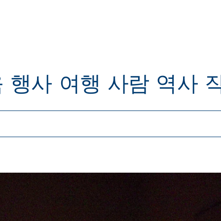
육
행사
여행
사람
역사