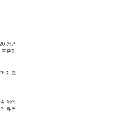
20 청년
 꾸준히
간 중 프
줄 위에
의 유동