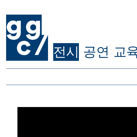
전시
공연
교
ggc/