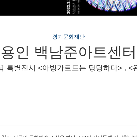
경기문화재단
용인 백남준아트센터
념 특별전시 <아방가르드는 당당하다> , <