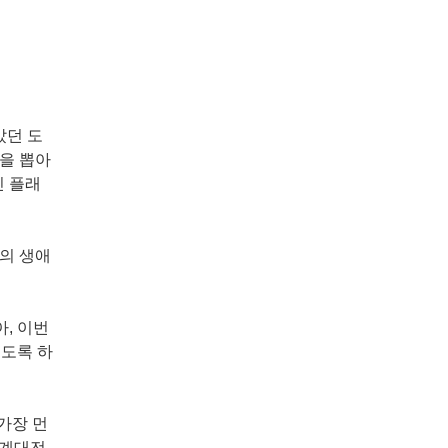
았던 도
을 뽑아
인 플래
의 생애
아, 이번
보도록 하
가장 먼
세계대전