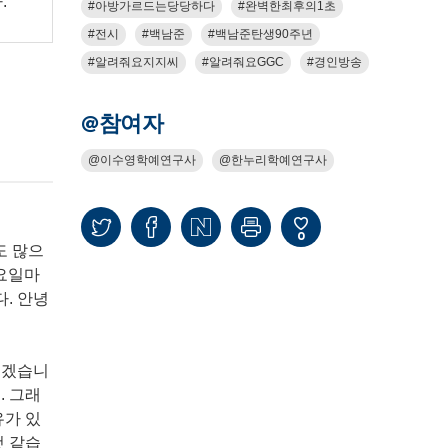
.
아방가르드는당당하다
완벽한최후의1초
전시
백남준
백남준탄생90주년
알려줘요지지씨
알려줘요GGC
경인방송
@참여자
이수영학예연구사
한누리학예연구사
0
도 많으
목요일마
. 안녕
리겠습니
. 그래
유가 있
것 같습