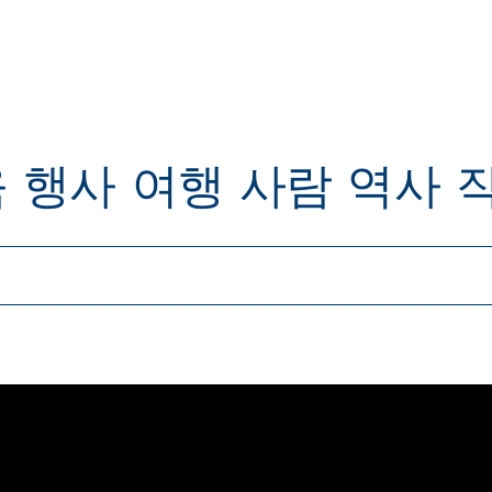
육
행사
여행
사람
역사