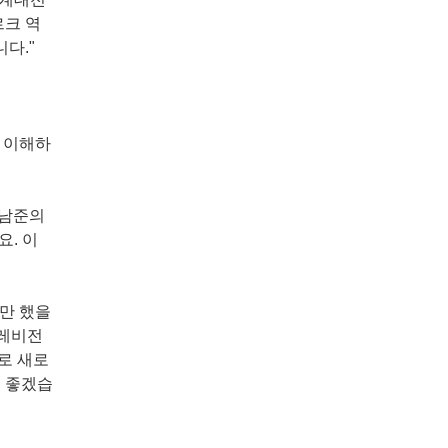
르크 역
다."
고 이해하
백남준의
. 이
만 했을
텔레비전
로 새로
면 좋겠습