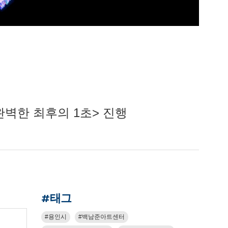
완벽한 최후의 1초> 진행
#태그
용인시
백남준아트센터