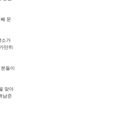
번째 문
장소가
 가만히
은 분들이
을 맞아
 백남준