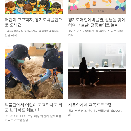
어린이 고고학자, 경기도박물관으
경기도어린이박물관, 설날을 맞이
로 오세요!
하여 〈설날, 전통놀이로 놀아
요!〉 체험프로그램 운영
- 발굴체험교실 <선사인의 발명품> 4월부터
경기도어린이박물관, 설날에도 신나는 체험
운영 시작
가득!
박물관에서 어린이 고고학자도 되
자유학기제 교육프로그램
고 난타북도 쳐보자!
취업 전쟁 in 조선시대 / 박물관을 잡(JOB)아
라!
- 2022.9.3~11.5, 초등 대상 하반기 문화예술
교육프로그램 운영 -