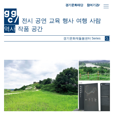
참여기관/
경기문화재단
전시
공연
교육
행사
여행
사람
역사
작품
공간
ggc/