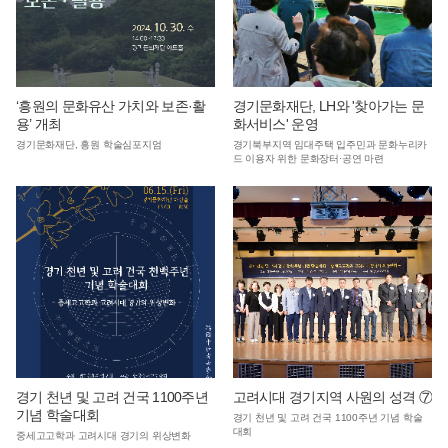
‘흥원의 문화유산 가치와 보존·활
경기문화재단, LH와 '찾아가는 문
용’ 개최
화서비스' 운영
경기문화재단, 흥원 학술심포지엄
경기북부지역 임대주택 입주민과 문화누리카
드 이용자 위한 문화장터·공연 마련
경기 천년 및 고려 건국 1100주년
고려시대 경기지역 사원의 성격 ⑦
기념 학술대회
경기 천년 및 고려 건국 1100주년 기념 학술
대회
중세고고학과 고려시대 경기의 위상변화