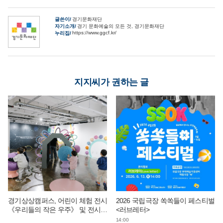
글쓴이
경기문화재단
자기소개
경기 문화예술의 모든 것, 경기문화재단
https://www.ggcf.kr/
누리집
지지씨가 권하는 글
경기상상캠퍼스, 어린이 체험 전시
2026 국립극장 쏙쏙들이 페스티벌
《우리들의 작은 우주》 및 전시
<러브레터>
연계 단체 교육 운영
14:00