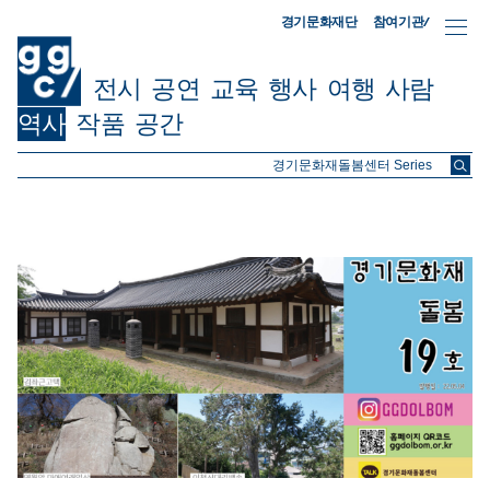
참여기관/
경기문화재단
전시
공연
교육
행사
여행
사람
역사
작품
공간
ggc/