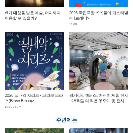
AI가 대상을 받은 예술, 어디까지
2026 국립극장 쏙쏙들이 페스티벌
허용할 수 있을까?
<러브레터>
14:00
2026 실내악 시리즈 <브라보 브라
경기상상캠퍼스, 어린이 체험 전시
스(Bravo Brass)>
《우리들의 작은 우주》 및 전시
연계 단체 교육 운영
19:00 / 60분
주변에는