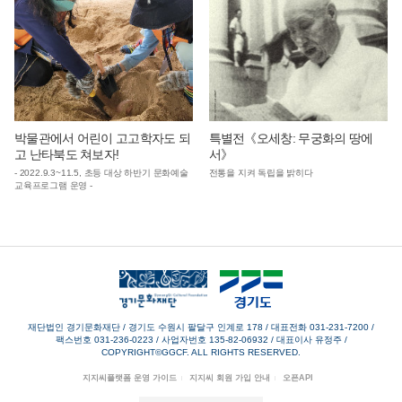
박물관에서 어린이 고고학자도 되
특별전《오세창: 무궁화의 땅에
고 난타북도 쳐보자!
서》
- 2022.9.3~11.5, 초등 대상 하반기 문화예술
전통을 지켜 독립을 밝히다
교육프로그램 운영 -
재단법인 경기문화재단 / 경기도 수원시 팔달구 인계로 178
/
대표전화 031-231-7200
/
팩스번호 031-236-0223
/
사업자번호 135-82-06932
/
대표이사 유정주
/
COPYRIGHT©GGCF. ALL RIGHTS RESERVED.
지지씨플랫폼 운영 가이드
지지씨 회원 가입 안내
오픈API