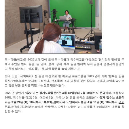
특수학급(학교)은 2022년과 같이 도내 특수학급과 특수학교를 대상으로 ‘경기인의 일생’을 주
제로 수업을 한다. 출생, 돌, 관례, 혼례, 상례, 제례 등을 현재의 우리 일생과 연결시켜 설명하
고 한복 입어보기, 퀴즈 풀기 등 체험 활동을 늘릴 계획이다.
도내 노인‧사회복지시설 등을 대상으로 한 어르신 프로그램은 2022년에 이어 ‘행복을 담은
줌치(주머니)’라는 주제로 구성된다. 선조들의 멋과 염원이 깃든 줌치의 모양과 쓰임을 알아보
고 향을 넣은 줌치를 직접 바느질로 만들어본다.
2023년 상반기
<찾아가는 경기도박물관>은 4월 18일부터 7월 10일까지 운영
하며, 초등학교
26팀, 특수학급(학교) 5팀, 어르신 3팀, 가족 14팀 등을 선착순 모집한다.
참가 접수는 초등학
교는 3월 28일(화) 10시부터, 특수학급(학교)과 노인복지시설은 4월 11일(화) 10시부터
경기
문화재단의 지지씨멤버스
에서 진행한다. 자세한 사항은 경기도박물관 누리집에서 내용을 확
인할 수 있다.