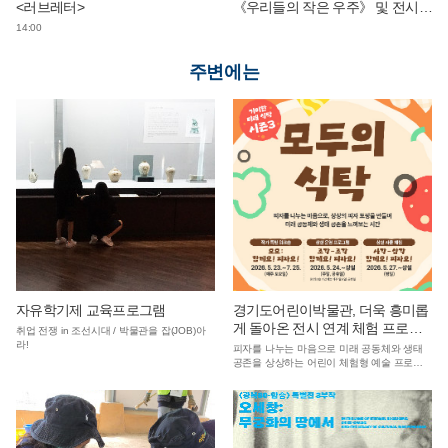
<러브레터>
《우리들의 작은 우주》 및 전시
연계 단체 교육 운영
14:00
주변에는
자유학기제 교육프로그램
경기도어린이박물관, 더욱 흥미롭
게 돌아온 전시 연계 체험 프로그
취업 전쟁 in 조선시대 / 박물관을 잡(JOB)아
램 ‘모두의 식탁’ 운영
라!
피자를 나누는 마음으로 미래 공동체와 생태
공존을 상상하는 어린이 체험형 예술 프로그
램