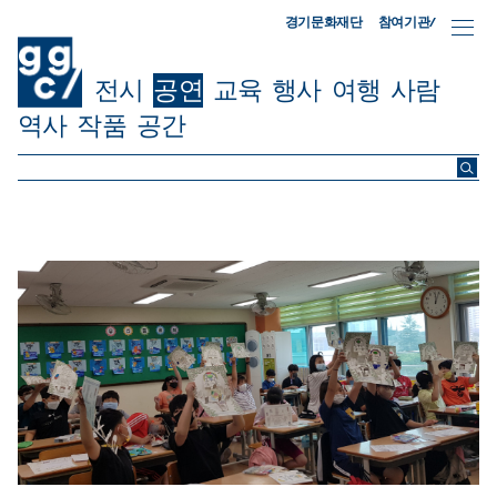
참여기관/
경기문화재단
전시
공연
교육
행사
여행
사람
역사
작품
공간
ggc/