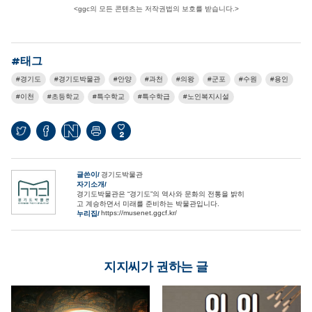
<ggc의 모든 콘텐츠는 저작권법의 보호를 받습니다.>
#태그
경기도
경기도박물관
안양
과천
의왕
군포
수원
용인
이천
초등학교
특수학교
특수학급
노인복지시설
2
글쓴이
경기도박물관
자기소개
경기도박물관은 “경기도”의 역사와 문화의 전통을 밝히
고 계승하면서 미래를 준비하는 박물관입니다.
https://musenet.ggcf.kr/
누리집
지지씨가 권하는 글