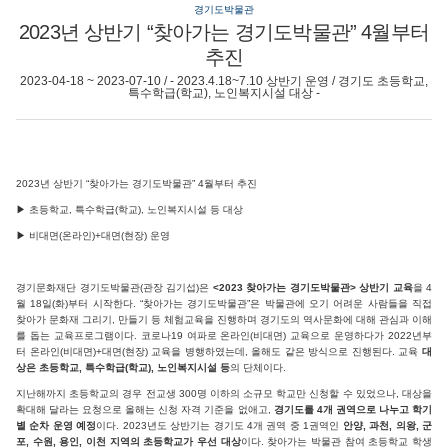
경기도박물관
2023년 상반기 “찾아가는 경기도박물관” 4월부터
추진
2023-04-18 ~ 2023-07-10 / - 2023.4.18~7.10 상반기 운영 / 경기도 초등학교,
특수학급(학교), 노인복지시설 대상 -
2023년 상반기 “찾아가는 경기도박물관” 4월부터 추진
▶ 초등학교, 특수학급(학교), 노인복지시설 등 대상
▶ 비대면(온라인)+대면(현장) 운영
경기문화재단 경기도박물관(관장 김기섭)은
<2023 찾아가는 경기도박물관> 상반기 교육
을 4
월 18일(화)부터 시작한다. “찾아가는 경기도박물관”은 박물관에 오기 어려운 사람들을 직접
찾아가 문화재 그리기, 만들기 등 체험교육을 진행하며 경기도의 역사문화에 대해 관심과 이해
를 돕는 교육프로그램이다. 코로나19 여파로 온라인(비대면) 교육으로 운영하다가 2022년부
터 온라인(비대면)+대면(현장) 교육을 병행하였는데, 올해도 같은 방식으로 진행된다. 교육
대
상은 초등학교, 특수학급(학교), 노인복지시설 등
의 단체이다.
지난해까지 초등학교의 경우 전교생 300명 이하의 소규모 학교만 신청할 수 있었으나, 대상을
확대해 달라는 요청으로 올해는 신청 자격 기준을 없애고,
경기도를 4개 권역으로 나누고 학기
별 순차 운영 예정
이다. 2023년도 상반기는 경기도 4개 권역 중 1권역인
안양, 과천, 의왕, 군
포, 수원, 용인, 이천 지역의 초등학교가 우선 대상
이다. 찾아가는 박물관 참여 초등학교 학생