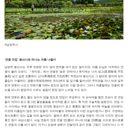
©남양주시
‘
연꽃 맛집’ 봉선사로 떠나는 여름 나들이
남양주 봉선사는 두루 유명한 것이 많아 한적할 새가 없는 절이지만, 여름 손님은 아무래도 연
꽃이 불러 모은다. 『유마경』에서 연꽃은 ‘높은 언덕이나 육지에는 나지 않고(高原陸地 不生
蓮花) 낮고 습한 진흙에서 난다(卑濕淤泥 乃生此華)’ 하였는데 봉선사는 그 말대로 평지에 있어
출입이 수월하다. 광릉수목원로(98번 국도)변의 절 입구를 들어서면 주차장을 지나 바로 일주
문과 연못이 나오고 연못가를 100m 정도만 걸으면 사찰 경내다. 그러나 여름철에는 연꽃에 한
눈을 파느라 법당까지 이르는 걸음이 한정 없이 느려질 수도 있다.
현재 연못은 흙도 물도 보이지 않을 정도로 연잎이 무성하다. 두 손바닥을 합친 것보다 큰 연잎
들이 저마다 맑고 동그란 물방울들을 보석처럼 품고 있다. 톡 치면 구슬처럼 일렁인다. 연잎 사
이 사이에는 부푼 꽃봉오리와 만개한 꽃송이가 곧고 통통한 줄기에 의지해 하늘을 바라본다.
이곳에 아름답지 않은 것이 있을까. 아미타불의 극락세계가 이런 모습이겠거니 한다. 수변에는
청사초롱이 걷는 길을 따라 늘어섰다. 절에서 흔히 보는 초파일 연등이 아니라 사각의 청사초
롱인 점이 새삼스럽다. 사실 연등의 연은 연꽃 연(蓮)이 아니라 태울 연(燃)을 쓰므로 청사초롱
도 연등과 다를 바가 없다. 더구나 눈앞에 생화가 만발인데 굳이 연꽃 그림이 그려지거나 그 자