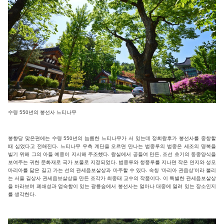
수령 550년의 봉선사 느티나무
봉향당 맞은편에는 수령 550년의 늠름한 느티나무가 서 있는데 정희왕후가 봉선사를 중창할
때 심었다고 전해진다. 느티나무 우측 계단을 오르면 만나는 범종루의 범종은 세조의 명복을
빌기 위해 그의 아들 예종이 지시해 주조했다. 왕실에서 공들여 만든, 조선 초기의 동종양식을
보여주는 귀한 문화재로 국가 보물로 지정되었다. 범종루와 청풍루를 지나면 작은 연지와 성모
마리아를 닮은 길고 가는 선의 관세음보살상과 마주할 수 있다. 속칭 ‘마리아 관음상’이라 불리
는 서울 길상사 관세음보살상을 만든 조각가 최종태 교수의 작품이다. 이 특별한 관세음보살상
을 바라보며 폐쇄성과 엄숙함이 있는 광릉숲에서 봉선사는 얼마나 대중에 열려 있는 장소인지
를 생각한다.