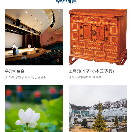
주변에는
우당아트홀
소목장(가구) 小木匠(家具)
[지지씨 공연장 가이드] _ 남양주
경기도무형문화재 제14호