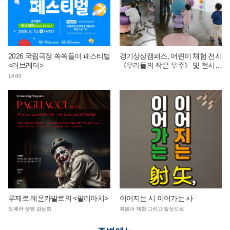
2026 국립극장 쏙쏙들이 페스티벌
경기상상캠퍼스, 어린이 체험 전시
<러브레터>
《우리들의 작은 우주》 및 전시
연계 단체 교육 운영
14:00
루제로 레온카발로의 <팔리아치>
이어지는 시 이어가는 사
오페라 상영 감상회
복원과 재현 그리고 일상으로