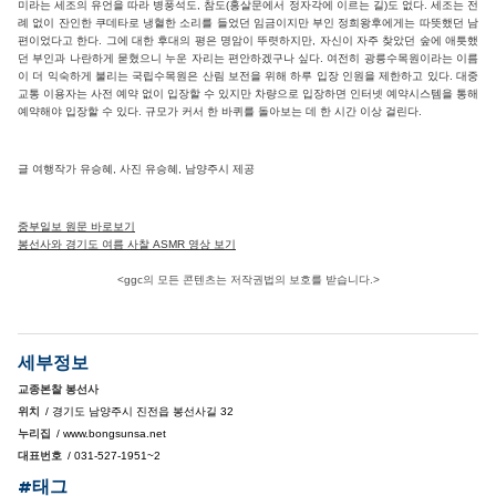
미라는 세조의 유언을 따라 병풍석도, 참도(홍살문에서 정자각에 이르는 길)도 없다. 세조는 전
례 없이 잔인한 쿠데타로 냉혈한 소리를 들었던 임금이지만 부인 정희왕후에게는 따뜻했던 남
편이었다고 한다. 그에 대한 후대의 평은 명암이 뚜렷하지만, 자신이 자주 찾았던 숲에 애틋했
던 부인과 나란하게 묻혔으니 누운 자리는 편안하겠구나 싶다. 여전히 광릉수목원이라는 이름
이 더 익숙하게 불리는 국립수목원은 산림 보전을 위해 하루 입장 인원을 제한하고 있다. 대중
교통 이용자는 사전 예약 없이 입장할 수 있지만 차량으로 입장하면 인터넷 예약시스템을 통해
예약해야 입장할 수 있다. 규모가 커서 한 바퀴를 돌아보는 데 한 시간 이상 걸린다.
글 여행작가 유승혜, 사진 유승혜, 남양주시 제공
중부일보 원문 바로보기
봉선사와 경기도 여름 사찰 ASMR 영상 보기
<ggc의 모든 콘텐츠는 저작권법의 보호를 받습니다.>
세부정보
교종본찰 봉선사
위치
/ 경기도 남양주시 진전읍 봉선사길 32
누리집
/ www.bongsunsa.net
대표번호
/ 031-527-1951~2
#태그