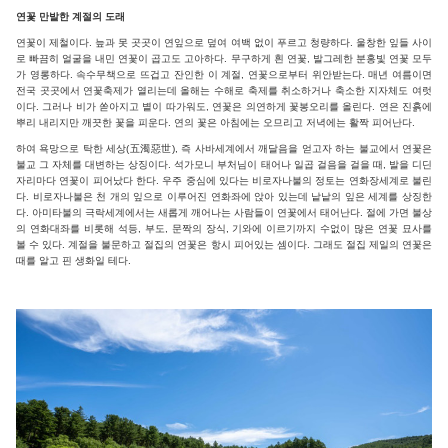
연꽃 만발한 계절의 도래
연꽃이 제철이다. 늪과 못 곳곳이 연잎으로 덮여 여백 없이 푸르고 청량하다. 울창한 잎들 사이
로 빠끔히 얼굴을 내민 연꽃이 곱고도 고아하다. 무구하게 흰 연꽃, 발그레한 분홍빛 연꽃 모두
가 영롱하다. 속수무책으로 뜨겁고 잔인한 이 계절, 연꽃으로부터 위안받는다. 매년 여름이면
전국 곳곳에서 연꽃축제가 열리는데 올해는 수해로 축제를 취소하거나 축소한 지자체도 여럿
이다. 그러나 비가 쏟아지고 볕이 따가워도, 연꽃은 의연하게 꽃봉오리를 올린다. 연은 진흙에
뿌리 내리지만 깨끗한 꽃을 피운다. 연의 꽃은 아침에는 오므리고 저녁에는 활짝 피어난다.
하여 욕망으로 탁한 세상(五濁惡世), 즉 사바세계에서 깨달음을 얻고자 하는 불교에서 연꽃은
불교 그 자체를 대변하는 상징이다. 석가모니 부처님이 태어나 일곱 걸음을 걸을 때, 발을 디딘
자리마다 연꽃이 피어났다 한다. 우주 중심에 있다는 비로자나불의 정토는 연화장세계로 불린
다. 비로자나불은 천 개의 잎으로 이루어진 연화좌에 앉아 있는데 낱낱의 잎은 세계를 상징한
다. 아미타불의 극락세계에서는 새롭게 깨어나는 사람들이 연꽃에서 태어난다. 절에 가면 불상
의 연화대좌를 비롯해 석등, 부도, 문짝의 장식, 기와에 이르기까지 수없이 많은 연꽃 묘사를
볼 수 있다. 계절을 불문하고 절집의 연꽃은 항시 피어있는 셈이다. 그래도 절집 제일의 연꽃은
때를 알고 핀 생화일 테다.