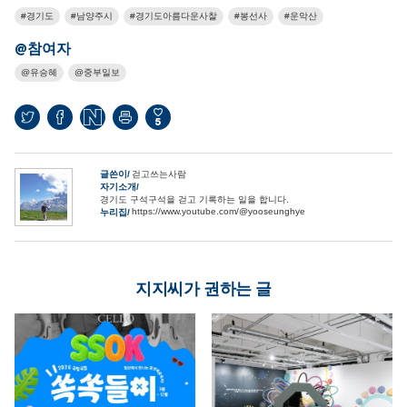
경기도
남양주시
경기도아름다운사찰
봉선사
운악산
@참여자
유승혜
중부일보
5
글쓴이
걷고쓰는사람
자기소개
경기도 구석구석을 걷고 기록하는 일을 합니다.
https://www.youtube.com/@yooseunghye
누리집
지지씨가 권하는 글