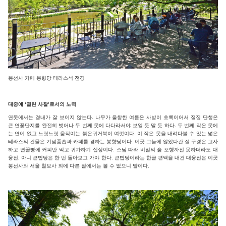
봉선사 카페 봉향당 테라스석 전경
대중에 ‘열린 사찰’로서의 노력
연못에서는 경내가 잘 보이지 않는다. 나무가 울창한 여름은 사방이 초록이어서 절집 단청은
큰 연꽃단지를 완전히 벗어나 두 번째 못에 다다라서야 보일 듯 말 듯 하다. 두 번째 작은 못에
는 연이 없고 느릿느릿 움직이는 붉은귀거북이 여럿이다. 이 작은 못을 내려다볼 수 있는 넓은
테라스의 건물은 기념품숍과 카페를 겸하는 봉향당이다. 이곳 그늘에 앉았다간 절 구경은 고사
하고 연꿀빵에 커피만 먹고 귀가하기 십상이다. 스님 따라 비밀의 숲 포행까진 못하더라도 대
웅전, 아니 큰법당은 한 번 돌아보고 가야 한다. 큰법당이라는 한글 편액을 내건 대웅전은 이곳
봉선사와 서울 칠보사 외에 다른 절에서는 볼 수 없으니 말이다.