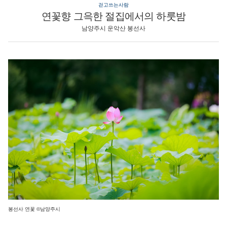
걷고쓰는사람
연꽃향 그윽한 절집에서의 하룻밤
남양주시 운악산 봉선사
봉선사 연꽃 ©남양주시