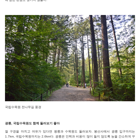
국립수목원 전나무길 풍경
광릉, 국립수목원도 함께 둘러보기 좋아
절 구경을 마치고 여유가 있다면 왕릉과 수목원도 둘러보자. 봉선사에서 광릉 입구까지는
1.7km, 국립수목원까지는 2.6km다. 광릉은 인력과 비용이 많이 들지 않도록 능을 간소하게 꾸