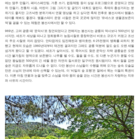
에는 염주 만들기, 페이스페인팅, 가훈 쓰기, 컵등체험 등이 상설 프로그램으로 운영되고 연잎
차 만들기, 전통차 시음, 어린이 그림 그리기 및 글짓기 대회도 열린다. 축제의 흥성거리는 분
위기도 좋지만 고즈넉한 분위기에서 연꽃 명상을 하고 싶다면 축제 전후로 봉선사에서 템플스
테이를 해봐도 좋겠다. 템플스테이 운영 사찰은 전국 곳곳에 많지만 ‘유네스코 생물권보존지
역’을 걸을 수 있는 체험은 봉선사에서만 할 수 있다.
969년, 고려 광종 때 ‘운악사’로 창건되었다고 전해지는 봉선사는 광릉의 역사보다 500년이 앞
서지만, 세조가 세상을 떠나고 정희왕후가 능침사찰로 중창하면서 비로소 규모가 커졌고 조선
의 주요 사찰로 자리 잡았다. 안타깝게도 임진왜란과 병자호란, 6·25전쟁의 병화를 피하지 못
했고 현재의 모습은 1960년대부터 재건된 결과지만 그래도 광릉 덕분에 절도 숲도 오랜 세월
섬겨져 왔다고 할 수 있겠다. 세조가 살아서도, 또 죽어서도 찾은 운악산 자락 광릉숲은 오랜
시간 불가침의 영역으로 보존됐다. 나무를 벨 수도, 돌을 캘 수도, 또 다른 누군가가 묻힐 수도
없던 왕실림은 500년의 긴 세월 동안 자연의 질서로만 일구어진 원시림이다. 해서 절을 감싼
숲은 지금도 자유롭게 드나들 수 없다. 다만 봉선사 스님들이 수행을 위해 오가는 숲속 오솔길
만은 스님의 안내에 따라 산책할 수 있는데, 이 ‘비밀의 숲 포행’은 절에서 묵는 이들의 특권이
다. 이른 아침 연꽃과 눈을 맞추고 스님을 따라 왕의 숲을 걷는 시간은 봉선사가 자랑하는 치유
와 사유의 시간이다.