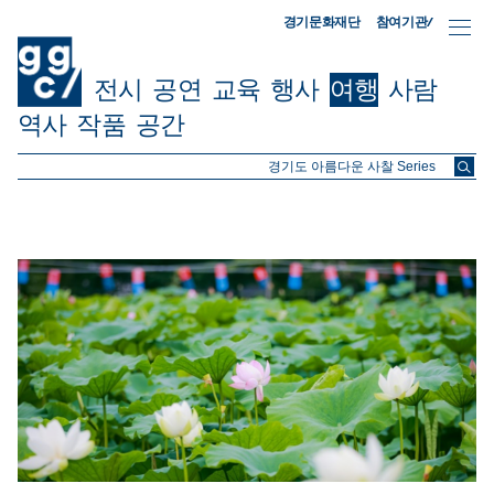
참여기관/
경기문화재단
전시
공연
교육
행사
여행
사람
역사
작품
공간
ggc/