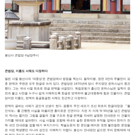
봉선사 큰법당 ©남양주시
큰법당, 이름도 서체도 다정하다
열린 사찰 봉선사의 ‘대중성’은 큰법당에서 방점을 찍는다. 팔작지붕, 정면 3칸의 주불전이 갖
춘 편액과 주련은 모두 한글로 쓰여 있다. 큰법당은 1970년에 당시 주지였던 운허스님이 중건
했다. 그는 국내 사찰 최초로 한글 편액을 내걸었다. 독립운동가 출신인 운허스님은 일찍이 경
전과 불교 사전을 누구나 쉽게 이해하도록 한글로 번역하며 불교대중화에 힘쓴 인물이다. 큰법
당이란 이름도, 편액의 동글동글한 서체도 친근하고 다정하다.
편액의 글씨는 서예가 금인석 선생이 썼다. 광릉의 주인 세조가 조선 최초의 한글대장경 『월
인석보』를 간행한 사실을 떠올리면 흥미로운 인연이다. 지은 지 이제 막 50년을 넘긴 큰법당
의 역사는 짧지만 그림을 곁들여 건물 구조와 한글 편액을 자세히 설명한 안내판은 이 건물의
가치를 제대로 설파한다. 사실 사찰을 포함해 국내의 숱한 문화재와 유적들 앞에서 한자가 잔
뜩 섞인 안내판을 접할 때가 부지기수다. 학술논문의 한 문단을 떼어온 듯한 불친절한 문장들
은 어린 학생뿐만 아니라 성인도 이해하기 어렵다. 봉선사 안내판만 같으면 우리 문화재에 대
해 없던 관심도 생기지 않을까.