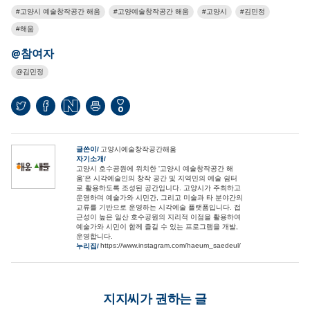
고양시 예술창작공간 해움
고양예술창작공간 해움
고양시
김민정
해움
@참여자
김민정
0
글쓴이
고양시예술창작공간해움
자기소개
고양시 호수공원에 위치한 '고양시 예술창작공간 해
움'은 시각예술인의 창작 공간 및 지역민의 예술 쉼터
로 활용하도록 조성된 공간입니다. 고양시가 주최하고
운영하며 예술가와 시민간, 그리고 미술과 타 분야간의
교류를 기반으로 운영하는 시각예술 플랫폼입니다. 접
근성이 높은 일산 호수공원의 지리적 이점을 활용하여
예술가와 시민이 함께 즐길 수 있는 프로그램을 개발,
운영합니다.
https://www.instagram.com/haeum_saedeul/
누리집
지지씨가 권하는 글