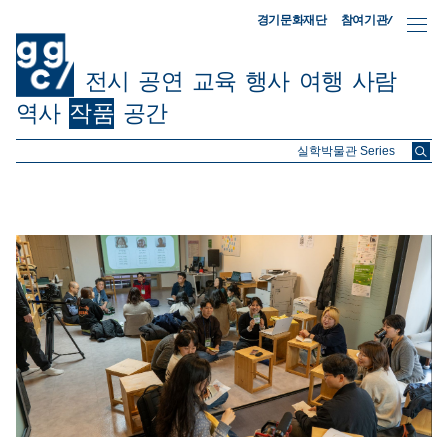
참여기관/
경기문화재단
전시
공연
교육
행사
여행
사람
역사
작품
공간
ggc/