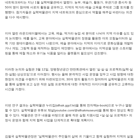
네트워크파티는 지난 1월 실학박물관에서 열렸다. 농부, 예술가, 활동가, 유관기관 종사자 등
50여 명이 참여해 서로의 활동을 공유하고, 지역의 먹거리·예술·교육을 주제로 그룹 토의를 진
행했다. 참가자들은 실학박물관이 지역 네트워크의 중심으로서 역할을 해주길 바란다는 의견
을 다수 제시했다.
이어 열린 라운드테이블에서는 교육, 예술, 먹거리·농업 세 분야로 나뉘어 지역 이슈를 심도 있
게 논의했다. 예를 들어, 교육 분야에서는 실학박물관의 정원을 활용한 야외 모험놀이터와 실
학 기반 원데이클래스 제안이 나왔으며, 예술 분야에서는 지역의 이야기로 문화상품을 개발하
거나 게임, 그림책 등을 제작하는 협업이 제안됐다. 농업 분야에서는 지역성을 담은 스토리텔
링을 통해 제철 채소와 유기농 식품을 알리는 플랫폼의 필요성이 강조됐다.
이러한 논의와 실험은 3월 12일, 양평청년공간 딴딴회관에서 열린 ‘실·실·실 프로젝트(실학·실
천·실험) 상상모임’으로 이어졌다. 행사는 올해 본격적인 사업 운영을 앞두고 사업 방향에 대한
현장의 의견을 수렴하기 위해 마련되었으며, 30여 명의 활동가가 참여하여 실학박물관의 지원
을 통해 실행해 보고 싶은 작은 실험 프로젝트에 대한 구체적인 아이디어를 공유하고 교류하는
시간을 가졌다.
이번 연구 결과는 실학박물관 누리집(silhak.ggcf.kr)을 통해 전자책(e-book)으로 누구나 열람
할 수 있다. 실학박물관 유튜브 채널(youtube.com/@silhakmuseum)을 통해 행사 영상도 확인
할 수 있다. 박물관은 연구 내용을 바탕으로 올해 작은 실험 지원사업 <실·실·실 프로젝트> 의
정식 운영과 함께 지역 협력 사업을 단계적으로 확대할 계획이다.
김필국 실학박물관장은 “실학박물관이 주민들의 삶에 귀 기울이고 함께 실험하며 지역의 실질