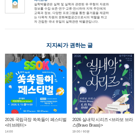
실학박물관은 실학 및 실학과 관련된 유·무형의 자료와
정보를 수집·보존·연구·교류·전시하며 지역 주민에게
교육과 정보, 다양한 프로그램을 통한 즐거움을 제공하
는 다목적 차원의 문화복합공간으로서의 역할을 하고
자 건립한 국내 유일의 실학관련 박물관입니다.
지지씨가 권하는 글
2026 국립극장 쏙쏙들이 페스티벌
2026 실내악 시리즈 <브라보 브라
<러브레터>
스(Bravo Brass)>
14:00
19:00 / 60분