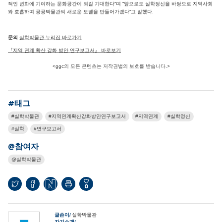
적인 변화에 기여하는 문화공간이 되길 기대한다”며 “앞으로도 실학정신을 바탕으로 지역사회
와 호흡하며 공공박물관의 새로운 모델을 만들어가겠다”고 말했다.
문의
실학박물관 누리집 바로가기
『지역 연계 확산 강화 방안 연구보고서』 바로보기
<ggc의 모든 콘텐츠는 저작권법의 보호를 받습니다.>
#태그
실학박물관
지역연계확산강화방안연구보고서
지역연계
실학정신
실학
연구보고서
@참여자
실학박물관
0
글쓴이
실학박물관
자기소개