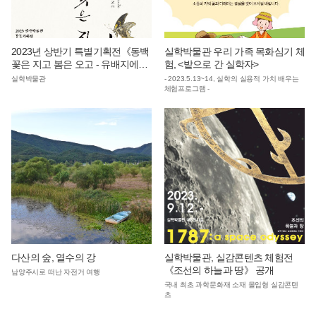
2023년 상반기 특별기획전《동백
실학박물관 우리 가족 목화심기 체
꽃은 지고 봄은 오고 - 유배지에서
험, <밭으로 간 실학자>
쓴 정약용의 시와 편지》
실학박물관
- 2023.5.13~14, 실학의 실용적 가치 배우는
체험프로그램 -
다산의 숲, 열수의 강
실학박물관, 실감콘텐츠 체험전
《조선의 하늘과 땅》 공개
남양주시로 떠난 자전거 여행
국내 최초 과학문화재 소재 몰입형 실감콘텐
츠