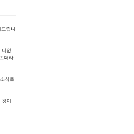
전해드립니
. 더없
예쁘더라
 소식을
 것이