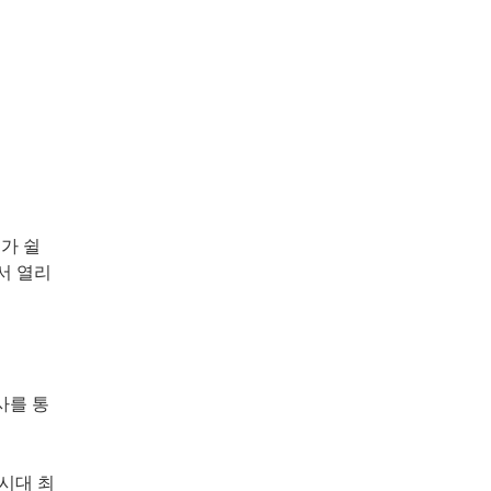
가 쉴
서 열리
사를 통
시대 최