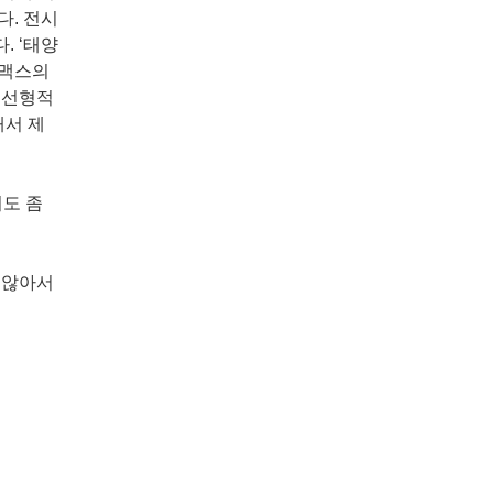
다. 전시
. ‘태양
타맥스의
비선형적
해서 제
어도 좀
 않아서