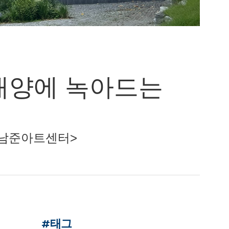
태양에 녹아드는
 / 백남준아트센터>
#태그