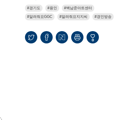
경기도
용인
백남준아트센터
알려줘요GGC
알려줘요지지씨
경인방송
0
.