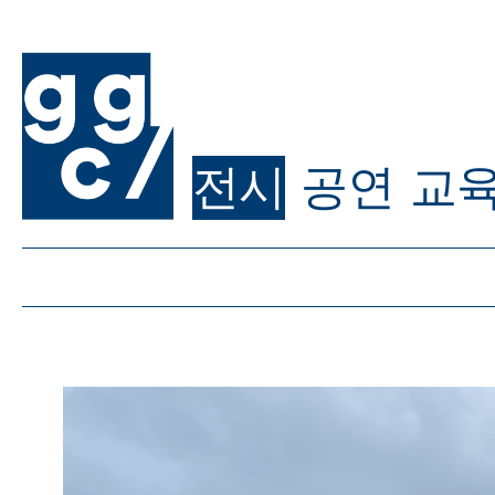
전시
공연
교
ggc/