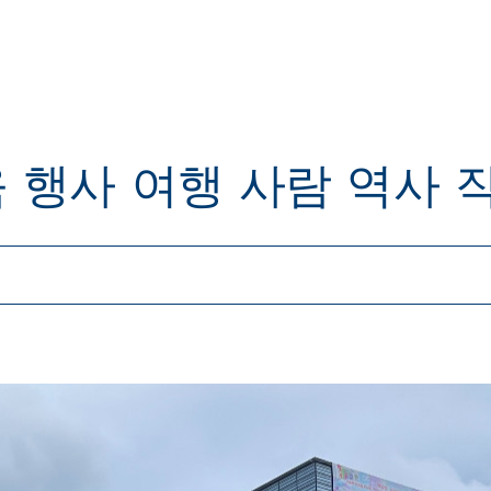
육
행사
여행
사람
역사