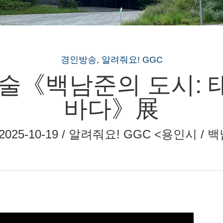
경인방송, 알려줘요! GGC
예술《백남준의 도시: 
바다》展
 ~ 2025-10-19 / 알려줘요! GGC <용인시