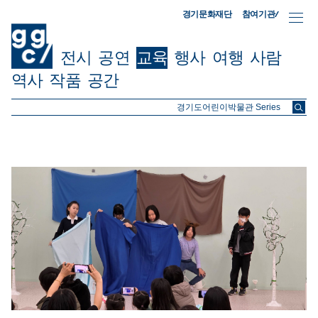
참여기관/
경기문화재단
전시
공연
교육
행사
여행
사람
역사
작품
공간
ggc/