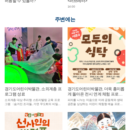
허용할 수 있을까?
<러브레터>
14:00
주변에는
경기도어린이박물관, 소외계층 프
경기도어린이박물관, 더욱 흥미롭
로그램 성료
게 돌아온 전시 연계 체험 프로그
램 ‘모두의 식탁’ 운영
소외계층 대상 추리형 스토리텔링 교육 프로
피자를 나누는 마음으로 미래 공동체와 생태
그램 〈숨겨진 조각들, 가면 무도회의 비밀〉
공존을 상상하는 어린이 체험형 예술 프로그
을 성황리 종료
램