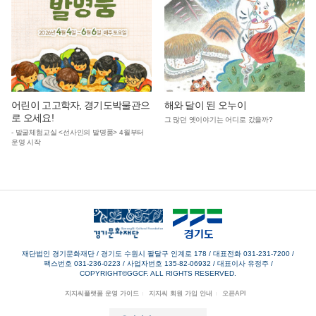
어린이 고고학자, 경기도박물관으
해와 달이 된 오누이
로 오세요!
그 많던 옛이야기는 어디로 갔을까?
- 발굴체험교실 <선사인의 발명품> 4월부터
운영 시작
재단법인 경기문화재단 / 경기도 수원시 팔달구 인계로 178
/
대표전화 031-231-7200
/
팩스번호 031-236-0223
/
사업자번호 135-82-06932
/
대표이사 유정주
/
COPYRIGHT©GGCF. ALL RIGHTS RESERVED.
지지씨플랫폼 운영 가이드
지지씨 회원 가입 안내
오픈API