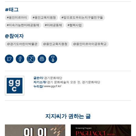
#태그
용인미르아이
용인교육지원청
앞으로도우리는지구별친구들
지속가능한미래공동체
미래공동체
협력사업
@참여자
경기도어린이박물관
용인교육지원청
용인미르아이공유학교
0
글쓴이
경기문화재단
자기소개
경기 문화예술의 모든 것, 경기문화재단
www.ggcf.kr/
누리집
지지씨가 권하는 글