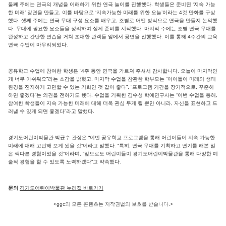
둘째 주에는 연극의 개념을 이해하기 위한 연극 놀이를 진행했다. 학생들은 준비된 ‘지속 가능
한 미래’ 장면을 만들고, 이를 바탕으로 ‘지속가능한 미래를 위한 오늘’이라는 4컷 만화를 구상
했다. 셋째 주에는 연극 무대 구성 요소를 배우고, 조별로 어떤 방식으로 연극을 만들지 논의했
다. 무대에 필요한 요소들을 정리하며 실제 준비를 시작했다. 마지막 주에는 조별 연극 무대를
완성하고 간단한 연습을 거쳐 초대한 관객들 앞에서 공연을 진행했다. 이를 통해 4주간의 교육
연극 수업이 마무리되었다.
공유학교 수업에 참여한 학생은 “4주 동안 연극을 가르쳐 주셔서 감사합니다. 오늘이 마지막인
게 너무 아쉬워요”라는 소감을 밝혔고, 마지막 수업을 참관한 학부모는 “아이들이 미래의 생태
환경을 진지하게 고민할 수 있는 기회인 것 같아 좋다”, “프로그램 기간을 장기적으로, 꾸준히
하면 좋겠다”는 의견을 전하기도 했다. 수업을 기획한 김수성 학예연구사는 “이번 수업을 통해,
참여한 학생들이 지속 가능한 미래에 대해 더욱 관심 두게 될 뿐만 아니라, 자신을 표현하고 드
러낼 수 있게 되면 좋겠다”라고 말했다.
경기도어린이박물관 박균수 관장은 “이번 공유학교 프로그램을 통해 어린이들이 지속 가능한
미래에 대해 고민해 보게 됐을 것”이라고 말했다. “특히, 연극 무대를 기획하고 연기를 해본 일
은 색다른 경험이었을 것”이라며, “앞으로도 어린이들이 경기도어린이박물관을 통해 다양한 예
술적 경험을 할 수 있도록 노력하겠다”고 약속했다.
문의
경기도어린이박물관 누리집 바로가기
<ggc의 모든 콘텐츠는 저작권법의 보호를 받습니다.>