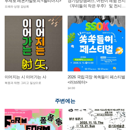
루제로 레온카발로의 <팔리아치>
경기상상캠퍼스, 어린이 체험 전시
《우리들의 작은 우주》 및 전시
오페라 상영 감상회
연계 단체 교육 운영
이어지는 시 이어가는 사
2026 국립극장 쏙쏙들이 페스티벌
<러브레터>
복원과 재현 그리고 일상으로
14:00
주변에는