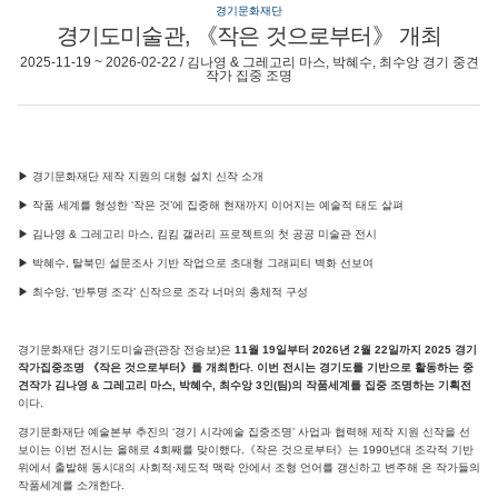
경기문화재단
경기도미술관, 《작은 것으로부터》 개최
2025-11-19 ~ 2026-02-22 / 김나영 & 그레고리 마스, 박혜수, 최수앙 경기 중견
작가 집중 조명
▶ 경기문화재단 제작 지원의 대형 설치 신작 소개
▶ 작품 세계를 형성한 ‘작은 것’에 집중해 현재까지 이어지는 예술적 태도 살펴
▶ 김나영 & 그레고리 마스, 킴킴 갤러리 프로젝트의 첫 공공 미술관 전시
▶ 박혜수, 탈북민 설문조사 기반 작업으로 초대형 그래피티 벽화 선보여
▶ 최수앙, ‘반투명 조각’ 신작으로 조각 너머의 총체적 구성
경기문화재단 경기도미술관(관장 전승보)은
11월 19일부터 2026년 2월 22일까지 2025 경기
작가집중조명 《작은 것으로부터》를 개최한다. 이번 전시는 경기도를 기반으로 활동하는 중
견작가 김나영 & 그레고리 마스, 박혜수, 최수앙 3인(팀)의 작품세계를 집중 조명하는 기획전
이다.
경기문화재단 예술본부 추진의 ‘경기 시각예술 집중조명’ 사업과 협력해 제작 지원 신작을 선
보이는 이번 전시는 올해로 4회째를 맞이했다.《작은 것으로부터》는 1990년대 조각적 기반
위에서 출발해 동시대의 사회적·제도적 맥락 안에서 조형 언어를 갱신하고 변주해 온 작가들의
작품세계를 소개한다.