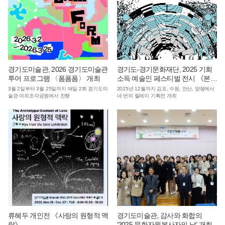
경기도미술관, 2026 경기도미술관
경기도-경기문화재단, 2025 기회
투어 프로그램 〈폼폼폼〉 개최
소득 예술인 페스티벌 전시 《본
업》 “쳥년 생존기” 개최
3월 2일부터 3월 25일까지 매일 2회 경기도미
2025년 12월까지 김포, 수원, 안산, 양평에서
술관 야외조각공원에서 진행
네 번의 릴레이 기획전 개최
류혜두 개인전 《사랑의 원형적 맥
경기도미술관, 감사와 화합의
락》
‘2025 문화자원봉사자의 날’ 개최