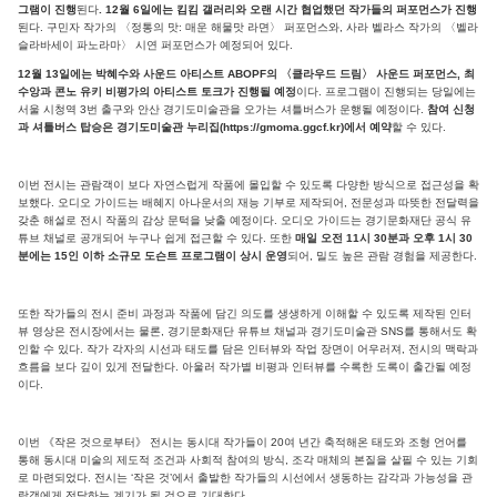
그램이 진행
된다
. 12월 6일에는 킴킴 갤러리와 오랜 시간 협업했던 작가들의 퍼포먼스가 진행
된다. 구민자 작가의 〈정통의 맛: 매운 해물맛 라면〉 퍼포먼스와, 사라 벨라스 작가의 〈벨라
슬라바세이 파노라마〉 시연 퍼포먼스가 예정되어 있다.
12월 13일에는 박혜수와 사운드 아티스트 ABOPF의 〈클라우드 드림〉 사운드 퍼포먼스, 최
수앙과 콘노 유키 비평가의 아티스트 토크가 진행될 예정
이다. 프로그램이 진행되는 당일에는
서울 시청역 3번 출구와 안산 경기도미술관을 오가는 셔틀버스가 운행될 예정이다.
참여 신청
과 셔틀버스 탑승은 경기도미술관 누리집(https://gmoma.ggcf.kr)에서 예약
할 수 있다.
이번 전시는 관람객이 보다 자연스럽게 작품에 몰입할 수 있도록 다양한 방식으로 접근성을 확
보했다. 오디오 가이드는 배혜지 아나운서의 재능 기부로 제작되어, 전문성과 따뜻한 전달력을
갖춘 해설로 전시 작품의 감상 문턱을 낮출 예정이다. 오디오 가이드는 경기문화재단 공식 유
튜브 채널로 공개되어 누구나 쉽게 접근할 수 있다. 또한
매일 오전 11시 30분과 오후 1시 30
분에는 15인 이하 소규모 도슨트 프로그램이 상시 운영
되어, 밀도 높은 관람 경험을 제공한다.
또한 작가들의 전시 준비 과정과 작품에 담긴 의도를 생생하게 이해할 수 있도록 제작된 인터
뷰 영상은 전시장에서는 물론, 경기문화재단 유튜브 채널과 경기도미술관 SNS를 통해서도 확
인할 수 있다. 작가 각자의 시선과 태도를 담은 인터뷰와 작업 장면이 어우러져, 전시의 맥락과
흐름을 보다 깊이 있게 전달한다. 아울러 작가별 비평과 인터뷰를 수록한 도록이 출간될 예정
이다.
이번 《작은 것으로부터》 전시는 동시대 작가들이 20여 년간 축적해온 태도와 조형 언어를
통해 동시대 미술의 제도적 조건과 사회적 참여의 방식, 조각 매체의 본질을 살필 수 있는 기회
로 마련되었다. 전시는 ‘작은 것’에서 출발한 작가들의 시선에서 생동하는 감각과 가능성을 관
람객에게 전달하는 계기가 될 것으로 기대한다.