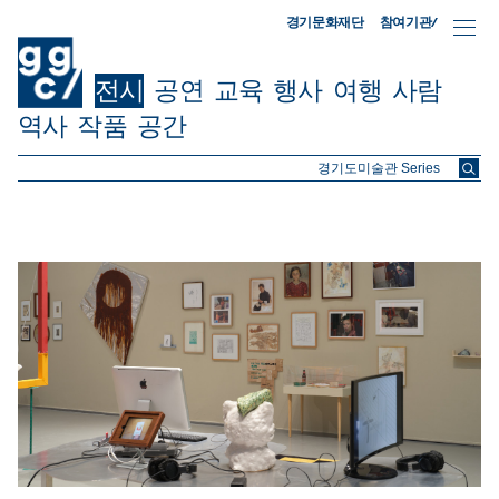
참여기관/
경기문화재단
전시
공연
교육
행사
여행
사람
역사
작품
공간
ggc/