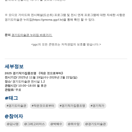
※ 오디오 가이드와 전시해설(도슨트) 프로그램 및 전시 연계 프로그램에 대한 자세한 사항은
경기도미술관 누리집(https://gmoma.ggcf.kr)을 통해 확인 할 수 있다.
문의
경기도미술관 누리집 바로가기
<ggc의 모든 콘텐츠는 저작권법의 보호를 받습니다.>
세부정보
2025 경기작가집중조명 《작은 것으로부터》
전시기간
/ 2025년 11월 19일(수)~2026년 2월 22일(일)
장소
/ 경기도미술관 전시실 1,2
관람시간
/ 10:00~18:00 월 휴관
관람료
/ 무료
#태그
경기도미술관
작은것으로부터
경기작가집중조명
경기작가
@참여자
김나영
그레고리마스
박혜수
최수앙
경기도미술관