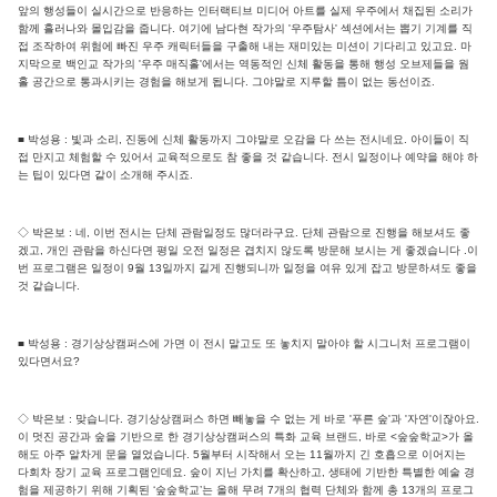
앞의 행성들이 실시간으로 반응하는 인터랙티브 미디어 아트를 실제 우주에서 채집된 소리가
함께 흘러나와 몰입감을 줍니다. 여기에 남다현 작가의 '우주탐사' 섹션에서는 뽑기 기계를 직
접 조작하여 위험에 빠진 우주 캐릭터들을 구출해 내는 재미있는 미션이 기다리고 있고요. 마
지막으로 백인교 작가의 '우주 매직홀'에서는 역동적인 신체 활동을 통해 행성 오브제들을 웜
홀 공간으로 통과시키는 경험을 해보게 됩니다. 그야말로 지루할 틈이 없는 동선이죠.
■ 박성용 : 빛과 소리, 진동에 신체 활동까지 그야말로 오감을 다 쓰는 전시네요. 아이들이 직
접 만지고 체험할 수 있어서 교육적으로도 참 좋을 것 같습니다. 전시 일정이나 예약을 해야 하
는 팁이 있다면 같이 소개해 주시죠.
◇ 박은보 : 네, 이번 전시는 단체 관람일정도 많더라구요. 단체 관람으로 진행을 해보셔도 좋
겠고, 개인 관람을 하신다면 평일 오전 일정은 겹치지 않도록 방문해 보시는 게 좋겠습니다 .이
번 프로그램은 일정이 9월 13일까지 길게 진행되니까 일정을 여유 있게 잡고 방문하셔도 좋을
것 같습니다.
■ 박성용 : 경기상상캠퍼스에 가면 이 전시 말고도 또 놓치지 말아야 할 시그니처 프로그램이
있다면서요?
◇ 박은보 : 맞습니다. 경기상상캠퍼스 하면 빼놓을 수 없는 게 바로 '푸른 숲'과 '자연'이잖아요.
이 멋진 공간과 숲을 기반으로 한 경기상상캠퍼스의 특화 교육 브랜드, 바로 <숲숲학교>가 올
해도 아주 알차게 문을 열었습니다. 5월부터 시작해서 오는 11월까지 긴 호흡으로 이어지는
다회차 장기 교육 프로그램인데요. 숲이 지닌 가치를 확산하고, 생태에 기반한 특별한 예술 경
험을 제공하기 위해 기획된 ‘숲숲학교’는 올해 무려 7개의 협력 단체와 함께 총 13개의 프로그