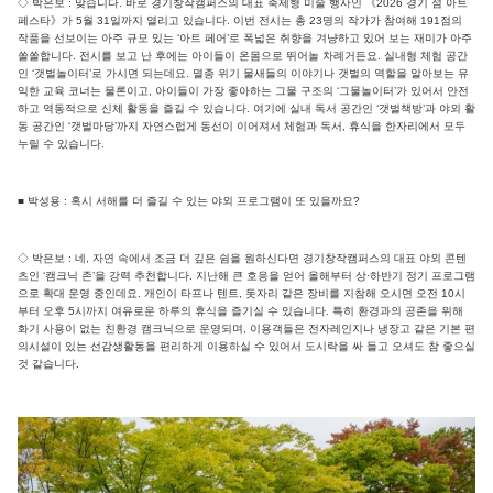
◇ 박은보 : 맞습니다. 바로 경기창작캠퍼스의 대표 축제형 미술 행사인 《2026 경기 섬 아트
페스타》가 5월 31일까지 열리고 있습니다. 이번 전시는 총 23명의 작가가 참여해 191점의
작품을 선보이는 아주 규모 있는 ‘아트 페어’로 폭넓은 취향을 겨냥하고 있어 보는 재미가 아주
쏠쏠합니다. 전시를 보고 난 후에는 아이들이 온몸으로 뛰어놀 차례거든요. 실내형 체험 공간
인 ‘갯벌놀이터’로 가시면 되는데요. 멸종 위기 물새들의 이야기나 갯벌의 역할을 알아보는 유
익한 교육 코너는 물론이고, 아이들이 가장 좋아하는 그물 구조의 ‘그물놀이터’가 있어서 안전
하고 역동적으로 신체 활동을 즐길 수 있습니다. 여기에 실내 독서 공간인 ‘갯벌책방’과 야외 활
동 공간인 ‘갯벌마당’까지 자연스럽게 동선이 이어져서 체험과 독서, 휴식을 한자리에서 모두
누릴 수 있습니다.
■ 박성용 : 혹시 서해를 더 즐길 수 있는 야외 프로그램이 또 있을까요?
◇ 박은보 : 네, 자연 속에서 조금 더 깊은 쉼을 원하신다면 경기창작캠퍼스의 대표 야외 콘텐
츠인 ‘캠크닉 존’을 강력 추천합니다. 지난해 큰 호응을 얻어 올해부터 상·하반기 정기 프로그램
으로 확대 운영 중인데요. 개인이 타프나 텐트, 돗자리 같은 장비를 지참해 오시면 오전 10시
부터 오후 5시까지 여유로운 하루의 휴식을 즐기실 수 있습니다. 특히 환경과의 공존을 위해
화기 사용이 없는 친환경 캠크닉으로 운영되며, 이용객들은 전자레인지나 냉장고 같은 기본 편
의시설이 있는 선감생활동을 편리하게 이용하실 수 있어서 도시락을 싸 들고 오셔도 참 좋으실
것 같습니다.