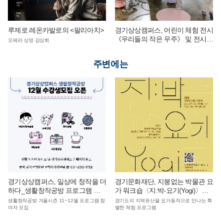
루제로 레온카발로의 <팔리아치>
경기상상캠퍼스, 어린이 체험 전시
《우리들의 작은 우주》 및 전시
오페라 상영 감상회
연계 단체 교육 운영
주변에는
경기상상캠퍼스, 일상에 창작을 더
경기문화재단, 지붕없는 박물관 요
하다_생활창작공방 프로그램 참
가 워크숍〈지:박-요기(Yogi)〉참
여자 모집
여자 모집
생활창작공방 겨울시즌 11~12월 프로그램 참
경기도의 지역유산을 요가동작으로 만나는 특
여자 모집
별한 체험 프로그램