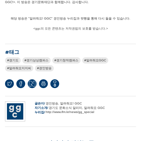
GGC!>. 이 방송은 경기문화재단과 함께합니다. 감사합니다.
해당 방송은 "알려줘요! GGC" 경인방송 누리집과 팟빵을 통해 다시 들을 수 있습니다.
<ggc의 모든 콘텐츠는 저작권법의 보호를 받습니다.>
#태그
경기도
경기상상캠퍼스
경기창작캠펴스
알려줘요GGC
알려줘요지지씨
경인방송
0
글쓴이
경인방송, 알려줘요! GGC
자기소개
경기도 문화소식 알리미, 알려줘요 GGC
http://www.ifm.kr/news/gg_special
누리집