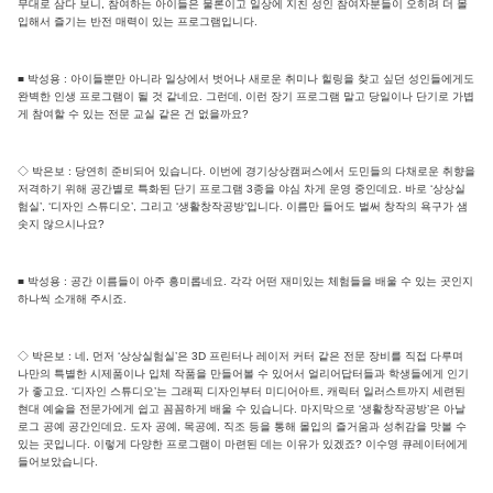
무대로 삼다 보니, 참여하는 아이들은 물론이고 일상에 지친 성인 참여자분들이 오히려 더 몰
입해서 즐기는 반전 매력이 있는 프로그램입니다.
■ 박성용 : 아이들뿐만 아니라 일상에서 벗어나 새로운 취미나 힐링을 찾고 싶던 성인들에게도
완벽한 인생 프로그램이 될 것 같네요. 그런데, 이런 장기 프로그램 말고 당일이나 단기로 가볍
게 참여할 수 있는 전문 교실 같은 건 없을까요?
◇ 박은보 : 당연히 준비되어 있습니다. 이번에 경기상상캠퍼스에서 도민들의 다채로운 취향을
저격하기 위해 공간별로 특화된 단기 프로그램 3종을 야심 차게 운영 중인데요. 바로 ‘상상실
험실’, ‘디자인 스튜디오’, 그리고 ‘생활창작공방’입니다. 이름만 들어도 벌써 창작의 욕구가 샘
솟지 않으시나요?
■ 박성용 : 공간 이름들이 아주 흥미롭네요. 각각 어떤 재미있는 체험들을 배울 수 있는 곳인지
하나씩 소개해 주시죠.
◇ 박은보 : 네, 먼저 ‘상상실험실’은 3D 프린터나 레이저 커터 같은 전문 장비를 직접 다루며
나만의 특별한 시제품이나 입체 작품을 만들어볼 수 있어서 얼리어답터들과 학생들에게 인기
가 좋고요. ‘디자인 스튜디오’는 그래픽 디자인부터 미디어아트, 캐릭터 일러스트까지 세련된
현대 예술을 전문가에게 쉽고 꼼꼼하게 배울 수 있습니다. 마지막으로 ‘생활창작공방’은 아날
로그 공예 공간인데요. 도자 공예, 목공예, 직조 등을 통해 몰입의 즐거움과 성취감을 맛볼 수
있는 곳입니다. 이렇게 다양한 프로그램이 마련된 데는 이유가 있겠죠? 이수영 큐레이터에게
들어보았습니다.