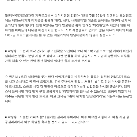
[인터뷰/경기문화재단 지역문화본부 창작지원팀 김진아 대리] "5월 29일에 진행되는 조형캠프
에는 해양쓰레기와 폐기물을 활용해 ‘환경, 생태, 사회문제’를 예술로 풀어내는 양쿠라 설치 예
술가님과 함께 합니다. 또한 6월에는 영재 발굴단을 통해 알려진 ‘백강현’군과 게임에 대한 이
야기를 아이들과 나눠볼 예정이기도 합니다. 저희 예술캠프가 인기가 많은 이유가 여타의 다른
1박 2일 프로그램에서는 볼 수 없는 예술가와의 만남때문이지 않을까 싶습니다. "
■ 박성용 : 그런데 워낙 인기가 많고 선착순 모집이다 보니 이 1박 2일 프로그램 예약에 아쉽게
실패하는 분들도 분명 계실 것 같아요. 그런 분들을 위해 당일치기로 가볍게 방문해도 하루를
가득 채울 수 있는 완벽 동선 꿀팁이 있다면 함께 소개해 주시죠.
◇ 박은보 : 요즘 서해안을 찾는 바다 여행자분들이 방앗간처럼 들르는 최적의 당일치기 코스
를 시간 순서대로 콕 짚어 드릴게요. 우선 주변에서 맛있는 서해의 별미로 점심 식사를 든든하
게 드시고요, 소화도 시킬 겸 편안한 마음으로 창작캠퍼스에 발걸음을 하시면 좋습니다. 캠퍼
스에 들어서면 가장 먼저 무인 로봇카페인 ‘갯벌카페’를 만나실 수 있는데요. 로봇이 맛있게 내
려주는 시원한 커피 한잔 드시고, 바로 교육동 1층에 위치한 ‘공공갤러리’로 이동하시는 동선입
니다.
■ 박성용 : 시원한 커피와 함께 즐기는 갤러리 투어라니, 아주 여유롭고 좋네요. 마침 지금 공
공갤러리에서 아주 특별한 축제형 전시가 열리고 있다면서요?