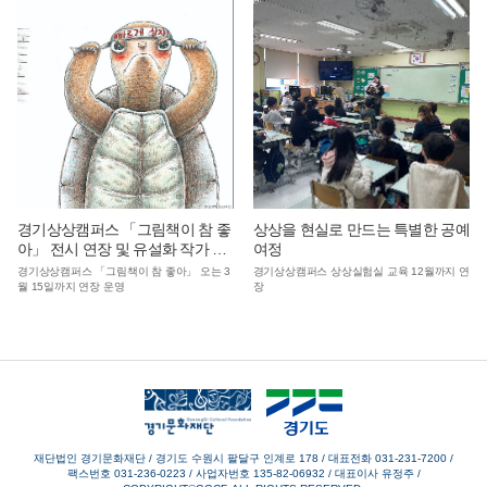
경기상상캠퍼스 「그림책이 참 좋
상상을 현실로 만드는 특별한 공예
아」 전시 연장 및 유설화 작가 강
여정
연회 무료 개최
경기상상캠퍼스 「그림책이 참 좋아」 오는 3
경기상상캠퍼스 상상실험실 교육 12월까지 연
월 15일까지 연장 운영
장
재단법인 경기문화재단 / 경기도 수원시 팔달구 인계로 178
/
대표전화 031-231-7200
/
팩스번호 031-236-0223
/
사업자번호 135-82-06932
/
대표이사 유정주
/