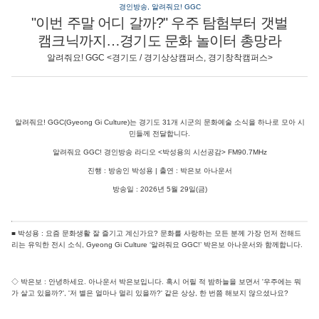
경인방송, 알려줘요! GGC
"이번 주말 어디 갈까?" 우주 탐험부터 갯벌
캠크닉까지…경기도 문화 놀이터 총망라
알려줘요! GGC <경기도 / 경기상상캠퍼스, 경기창착캠퍼스>
알려줘요! GGC(Gyeong Gi Culture)는 경기도 31개 시군의 문화예술 소식을 하나로 모아 시
민들께 전달합니다.
알려줘요 GGC! 경인방송 라디오 <박성용의 시선공감> FM90.7MHz
진행 : 방송인 박성용 | 출연 : 박은보 아나운서
방송일 : 2026년 5월 29일(금)
■ 박성용 : 요즘 문화생활 잘 즐기고 계신가요? 문화를 사랑하는 모든 분께 가장 먼저 전해드
리는 유익한 전시 소식, Gyeong Gi Culture ‘알려줘요 GGC!’ 박은보 아나운서와 함께합니다.
◇ 박은보 : 안녕하세요. 아나운서 박은보입니다. 혹시 어릴 적 밤하늘을 보면서 '우주에는 뭐
가 살고 있을까?', '저 별은 얼마나 멀리 있을까?' 같은 상상, 한 번쯤 해보지 않으셨나요?