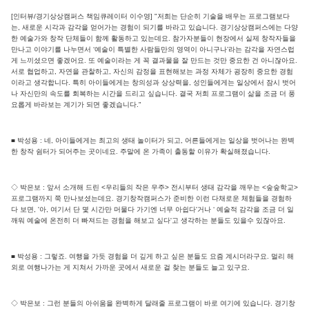
[인터뷰/경기상상캠퍼스 책임큐레이터 이수영] "저희는 단순히 기술을 배우는 프로그램보다
는, 새로운 시각과 감각을 얻어가는 경험이 되기를 바라고 있습니다. 경기상상캠퍼스에는 다양
한 예술가와 창작 단체들이 함께 활동하고 있는데요. 참가자분들이 현장에서 실제 창작자들을
만나고 이야기를 나누면서 ‘예술이 특별한 사람들만의 영역이 아니구나’라는 감각을 자연스럽
게 느끼셨으면 좋겠어요. 또 예술이라는 게 꼭 결과물을 잘 만드는 것만 중요한 건 아니잖아요.
서로 협업하고, 자연을 관찰하고, 자신의 감정을 표현해보는 과정 자체가 굉장히 중요한 경험
이라고 생각합니다. 특히 아이들에게는 창의성과 상상력을, 성인들에게는 일상에서 잠시 벗어
나 자신만의 속도를 회복하는 시간을 드리고 싶습니다. 결국 저희 프로그램이 삶을 조금 더 풍
요롭게 바라보는 계기가 되면 좋겠습니다."
■ 박성용 : 네, 아이들에게는 최고의 생태 놀이터가 되고, 어른들에게는 일상을 벗어나는 완벽
한 창작 쉼터가 되어주는 곳이네요. 주말에 온 가족이 출동할 이유가 확실해졌습니다.
◇ 박은보 : 앞서 소개해 드린 <우리들의 작은 우주> 전시부터 생태 감각을 깨우는 <숲숲학교>
프로그램까지 쭉 만나보셨는데요. 경기창작캠퍼스가 준비한 이런 다채로운 체험들을 경험하
다 보면, '아, 여기서 단 몇 시간만 머물다 가기엔 너무 아쉽다'거나 ‘ 예술적 감각을 조금 더 일
깨워 예술에 온전히 더 빠져드는 경험을 해보고 싶다'고 생각하는 분들도 있을수 있잖아요.
■ 박성용 : 그렇죠. 여행을 가듯 경험을 더 깊게 하고 싶은 분들도 요즘 계시더라구요. 멀리 해
외로 여행나가는 게 지쳐서 가까운 곳에서 새로운 걸 찾는 분들도 늘고 있구요.
◇ 박은보 : 그런 분들의 아쉬움을 완벽하게 달래줄 프로그램이 바로 여기에 있습니다. 경기창