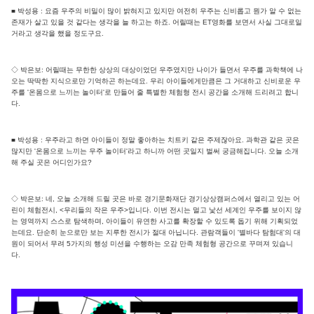
■ 박성용 : 요즘 우주의 비밀이 많이 밝혀지고 있지만 여전히 우주는 신비롭고 뭔가 알 수 없는
존재가 살고 있을 것 같다는 생각을 늘 하고는 하죠. 어릴때는 ET영화를 보면서 사실 그대로일
거라고 생각을 했을 정도구요.
◇ 박은보: 어릴때는 무한한 상상의 대상이었던 우주였지만 나이가 들면서 우주를 과학책에 나
오는 딱딱한 지식으로만 기억하곤 하는데요. 우리 아이들에게만큼은 그 거대하고 신비로운 우
주를 '온몸으로 느끼는 놀이터'로 만들어 줄 특별한 체험형 전시 공간을 소개해 드리려고 합니
다.
■ 박성용 : 우주라고 하면 아이들이 정말 좋아하는 치트키 같은 주제잖아요. 과학관 같은 곳은
많지만 '온몸으로 느끼는 우주 놀이터'라고 하니까 어떤 곳일지 벌써 궁금해집니다. 오늘 소개
해 주실 곳은 어디인가요?
◇ 박은보: 네, 오늘 소개해 드릴 곳은 바로 경기문화재단 경기상상캠퍼스에서 열리고 있는 어
린이 체험전시, <우리들의 작은 우주>입니다. 이번 전시는 멀고 낯선 세계인 우주를 보이지 않
는 영역까지 스스로 탐색하며, 아이들이 유연한 사고를 확장할 수 있도록 돕기 위해 기획되었
는데요. 단순히 눈으로만 보는 지루한 전시가 절대 아닙니다. 관람객들이 '별바다 탐험대'의 대
원이 되어서 무려 5가지의 행성 미션을 수행하는 오감 만족 체험형 공간으로 꾸며져 있습니
다.