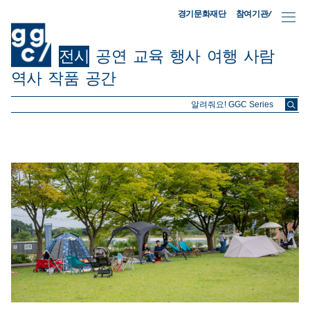
참여기관/
경기문화재단
전시
공연
교육
행사
여행
사람
역사
작품
공간
ggc/