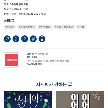
장소
/ 수원전통문화관
요금
/ 무료(일부 유료)
문의
/ 수원전통문화관(031-247-3764)
#태그
수원시
수원문화재단
수원화성
수원전통문화관
전통
0
글쓴이
수원문화재단
자기소개
다시 찾고 싶은 수원, 함께하는 문화예술
www.swcf.or.kr
지지씨가 권하는 글