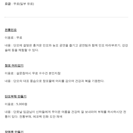
요금
: 무료(일부 유료)
전통민요
이용료 : 무료
내용 : 단오에 걸맞은 흥겨운 민요와 농요 공연을 즐기고 공연팀과 함께 민요 따라부르기, 강강
술래 등을 체험할 수 있다.
창포 머리감기
이용료 : 설문참여시 무료 ※수건 본인지참
내용 : 단오의 대표 풍습으로 창포물에 머리를 감으며 건강과 복을 기원한다.
단오부채 만들기
이용료 : 5,000원
내용 : 단옷날 임금님이 신하들에게 무더운 여름을 건강히 잘 보내라며 부채를 하사하시던 전
통이 있다. 전통부채, 에코백 민화 도안 채색
장명루 만들기