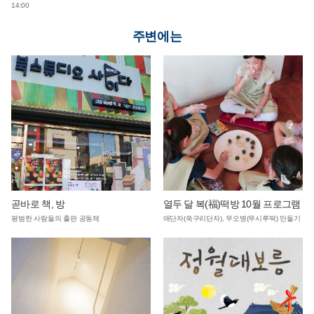
14:00
주변에는
곧바로 책, 방
열두 달 복(福)떡방 10월 프로그램
평범한 사람들의 출판 공동체
애단자(쑥구리단자), 무오병(무시루떡) 만들기