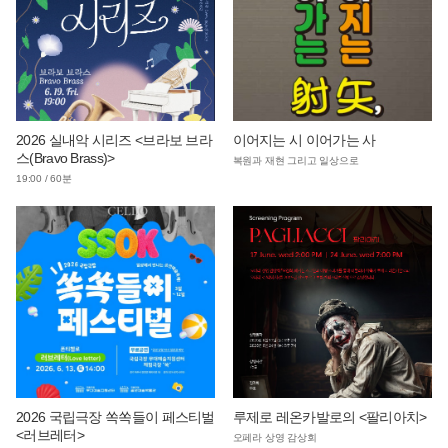
2026 실내악 시리즈 <브라보 브라
이어지는 시 이어가는 사
스(Bravo Brass)>
복원과 재현 그리고 일상으로
19:00 / 60분
2026 국립극장 쏙쏙들이 페스티벌
루제로 레온카발로의 <팔리아치>
<러브레터>
오페라 상영 감상회