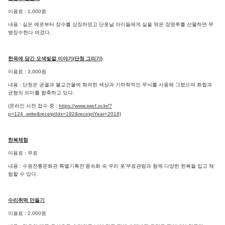
이용료 : 1,000원
내용 : 실은 예로부터 장수를 상징하였고 단옷날 아이들에게 실을 엮은 장명루를 선물하면 무
병장수한다 여겼다.
한옥에 담긴 오색빛깔 이야기(단청 그리기)
이용료 : 3,000원
내용 : 단청은 궁궐과 불교건물에 화려한 색상과 기하학적인 무늬를 사용해 그렸으며 화합과
균형의 의미를 함축하고 있다.
(온라인 사전 접수 중 :
https://www.swcf.or.kr/?
p=124_write&receiptIdx=192&receiptYear=2018)
한복체험
이용료 : 무료
내용 : 수원전통문화관 특별기획전‘풍속화 속 우리 옷’무료관람과 함께 다양한 한복을 입고 체
험할 수 있다.
수리취떡 만들기
이용료 : 2,000원