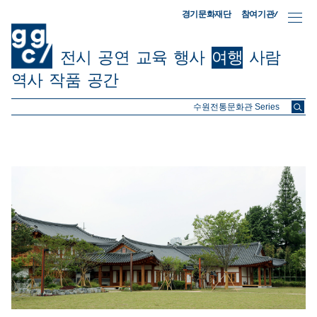
참여기관/
경기문화재단
전시
공연
교육
행사
여행
사람
역사
작품
공간
ggc/