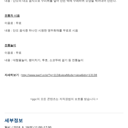
내용 : 단오의 대표 음식으로 수리취를 넣어 만든 떡에 수레바퀴 모양을 찍어내어 만든다.
전통차 시음
이용료 : 무료
내용 : 단오 음식중 하나인 시원한 앵두화채를 무료로 시음
전통놀이
이용료 : 무료
내용 : 대형윷놀이, 팽이치기, 투호, 소코뚜레 걸기 등 전통놀이
자세히보기 :
http://www.swcf.or.kr/?p=113&viewMode=view&idx=13138
<ggc의 모든 콘텐츠는 저작권법의 보호를 받습니다.>
세부정보
일시
/ 2018. 6. 16(토) 11:00~17:00