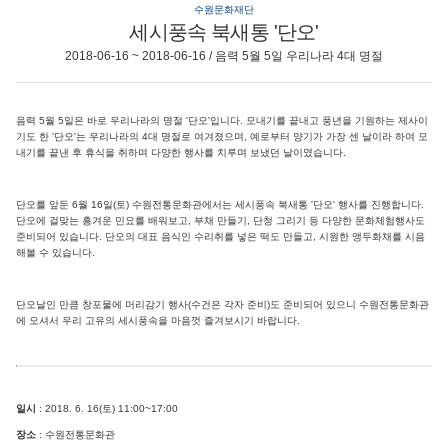
수원문화재단
세시풍속 북새통 '단오'
2018-06-16 ~ 2018-06-16 / 음력 5월 5일 우리나라 4대 명절
음력 5월 5일은 바로 우리나라의 명절 '단오'입니다. 모내기를 끝내고 풍년을 기원하는 제사이
기도 한 '단오'는 우리나라의 4대 명절로 여겨졌으며, 예로부터 양기가 가장 센 날이라 하여 모
내기를 끝낸 후 휴식을 취하며 다양한 행사를 치루며 보냈던 날이였습니다.
단오를 앞둔 6월 16일(토) 수원전통문화관에서는 세시풍속 북새통 '단오' 행사를 진행합니다.
단오에 걸맞는 흥겨운 민요를 배워보고, 부채 만들기, 단청 그리기 등 다양한 문화체험행사도
준비되어 있습니다. 단오의 대표 음식인 수리취를 넣은 떡도 만들고, 시원한 앵두화채를 시음
해볼 수 있습니다.
단오날인 만큼 창포물에 머리감기 행사(수건은 각자 준비)도 준비되어 있으니 수원전통문화관
에 오셔서 우리 고유의 세시풍속을 마음껏 즐겨보시기 바랍니다.
일시
: 2018. 6. 16(토) 11:00~17:00
장소
: 수원전통문화관