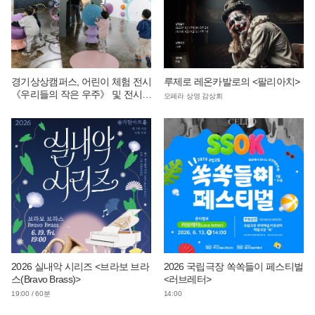
경기상상캠퍼스, 어린이 체험 전시
루제로 레온카발로의 <팔리아치>
《우리들의 작은 우주》 및 전시
오페라 상영 감상회
연계 단체 교육 운영
2026 실내악 시리즈 <브라보 브라
2026 국립극장 쏙쏙들이 페스티벌
스(Bravo Brass)>
<러브레터>
19:00 / 60분
14:00