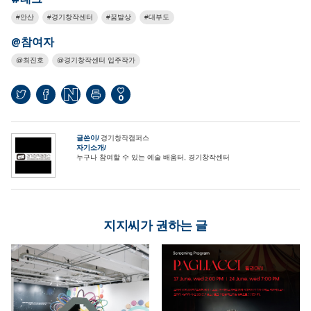
안산
경기창작센터
꿈발상
대부도
@참여자
최진호
경기창작센터 입주작가
0
글쓴이
경기창작캠퍼스
자기소개
누구나 참여할 수 있는 예술 배움터, 경기창작센터
지지씨가 권하는 글