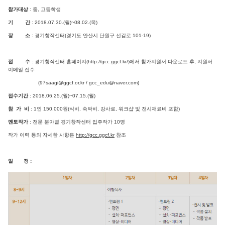
참가대상
: 중, 고등학생
기 간
: 2018.07.30.(월)~08.02.(목)
장 소
: 경기창작센터(경기도 안산시 단원구 선감로 101-19)
접 수
: 경기창작센터 홈페이지(http://gcc.ggcf.kr/)에서 참가지원서 다운로드 후, 지원서
이메일 접수
(97saagi@ggcf.or.kr / gcc_edu@naver.com)
접수기간
: 2018.06.25.(월)~07.15.(월)
참 가 비
: 1인 150,000원(식비, 숙박비, 강사료, 워크샵 및 전시재료비 포함)
멘토작가
: 전문 분야별 경기창작센터 입주작가 10명
작가 이력 등의 자세한 사항은
http://gcc.ggcf.kr
참조
일 정 :