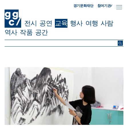
참여기관/
경기문화재단
전시
공연
교육
행사
여행
사람
역사
작품
공간
ggc/