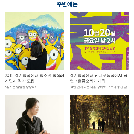
주변에는
2018 경기창작센터 청소년 창작레
경기창작센터 잔디운동장에서 공
지던시 작가 모집
연〈흘곶소리〉개최
<꿈꾸는 발랄한 상상력>
30년 만에 나온 마을 상여로, 모두가 뭉친 날