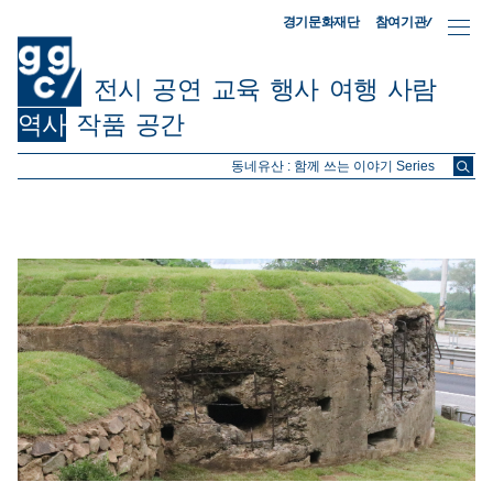
참여기관/
경기문화재단
전시
공연
교육
행사
여행
사람
역사
작품
공간
ggc/