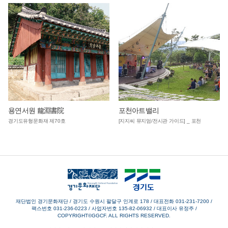
용연서원 龍淵書院
포천아트밸리
경기도유형문화재 제70호
[지지씨 뮤지엄/전시관 가이드] _ 포천
재단법인 경기문화재단 / 경기도 수원시 팔달구 인계로 178
/
대표전화 031-231-7200
/
팩스번호 031-236-0223
/
사업자번호 135-82-06932
/
대표이사 유정주
/
COPYRIGHT©GGCF. ALL RIGHTS RESERVED.