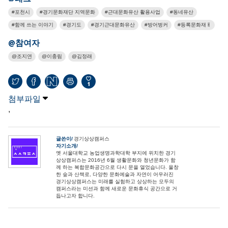
포천시
경기문화재단 지역문화
근대문화유산 활용사업
동네유산
함께 쓰는 이야기
경기도
경기근대문화유산
방어벙커
등록문화재ㅐ
@참여자
조지연
이충림
김정래
1
첨부파일
,
글쓴이
경기상상캠퍼스
자기소개
옛 서울대학교 농업생명과학대학 부지에 위치한 경기
상상캠퍼스는 2016년 6월 생활문화와 청년문화가 함
께 하는 복합문화공간으로 다시 문을 열었습니다. 울창
한 숲과 산책로, 다양한 문화예술과 자연이 어우러진
경기상상캠퍼스는 미래를 실험하고 상상하는 모두의
캠퍼스라는 미션과 함께 새로운 문화휴식 공간으로 거
듭나고자 합니다.