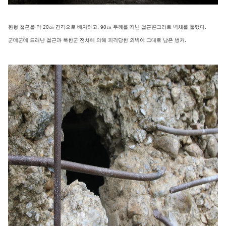
원형 철근을 약 20㎝ 간격으로 배치하고, 90㎝ 두께를 지닌 철근콘크리트 벽체를 둘렀다.
군데군데 드러난 철근과 북한군 전차에 의해 피격당한 외벽이 그대로 남은 벙커.