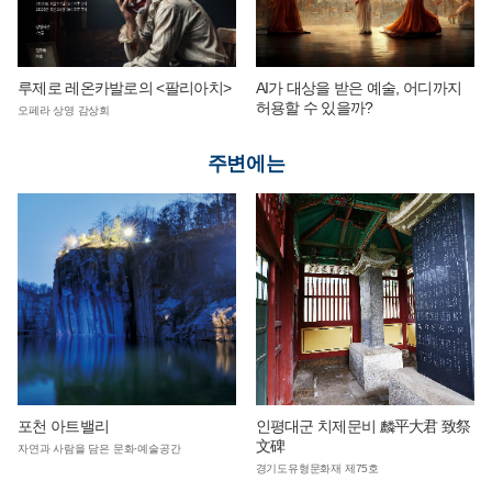
루제로 레온카발로의 <팔리아치>
AI가 대상을 받은 예술, 어디까지
허용할 수 있을까?
오페라 상영 감상회
주변에는
포천 아트밸리
인평대군 치제문비 麟平大君 致祭
文碑
자연과 사람을 담은 문화·예술공간
경기도유형문화재 제75호