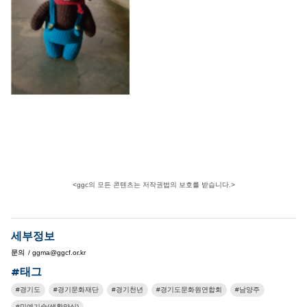
<ggc의 모든 콘텐츠는 저작권법의 보호를 받습니다.>
세부정보
문의
/ ggma@ggcf.or.kr
#태그
경기도
경기문화재단
경기천년
경기도문화원연합회
남양주
민예기술(생활양식)