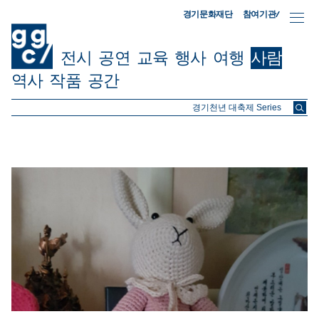
참여기관/
경기문화재단
전시
공연
교육
행사
여행
사람
역사
작품
공간
ggc/