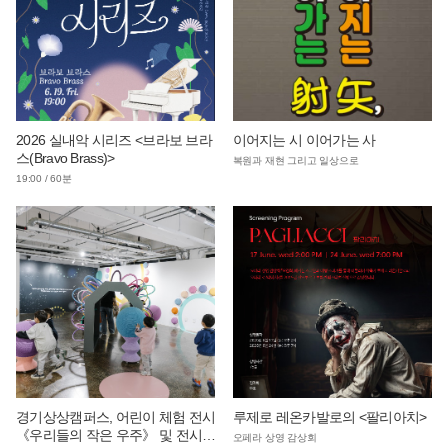
2026 실내악 시리즈 <브라보 브라
이어지는 시 이어가는 사
스(Bravo Brass)>
복원과 재현 그리고 일상으로
19:00 / 60분
경기상상캠퍼스, 어린이 체험 전시
루제로 레온카발로의 <팔리아치>
《우리들의 작은 우주》 및 전시
오페라 상영 감상회