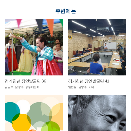
연계 단체 교육 운영
주변에는
경기천년 장인발굴단 36
경기천년 장인발굴단 41
김금수, 남양주, 공동체문화
임한율, 남양주, 기타