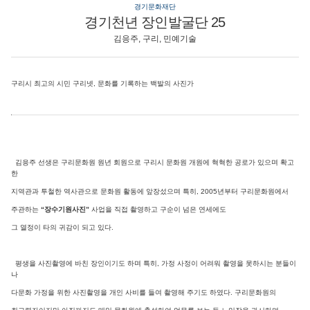
경기문화재단
경기천년 장인발굴단 25
김응주, 구리, 민예기술
구리시 최고의 시민 구리넷, 문화를 기록하는 백발의 사진가
김응주 선생은 구리문화원 원년 회원으로 구리시 문화원 개원에 혁혁한 공로가 있으며 확고
한
지역관과 투철한 역사관으로 문화원 활동에 앞장섰으며 특히, 2005년부터 구리문화원에서
주관하는
“장수기원사진”
사업을 직접 촬영하고 구순이 넘은 연세에도
그 열정이 타의 귀감이 되고 있다.
평생을 사진촬영에 바친 장인이기도 하며 특히, 가정 사정이 어려워 촬영을 못하시는 분들이
나
다문화 가정을 위한 사진촬영을 개인 사비를 들여 촬영해 주기도 하였다. 구리문화원의