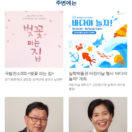
주변에는
극발전소301 <벚꽃 피는 집>
실학박물관 어린이날 행사 ‘바다야
놀자!’ 개최
경기문화재단 공연장 상주단체 공연 2 남양주
어린이날 뭐하지? 고민된다면 실학의 바다로
풍덩!