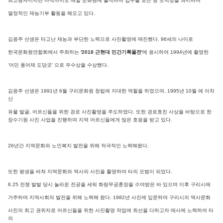
최고령자이지만 아직까지도 매일 문화원에 출석하여 업무를 보는 등 노익장을 과시하며
열정적인 재능기부 활동을 해오고 있다.
김응주 선생은 타고난 재능과 부단한 노력으로 사진촬영에 매진했다. 96세의 나이로
한국문화원연합회에서 주최하는
'2018 근현대 민간기록물전'
에 응시하여 1994년에 촬영한
‘어민 풍어제 도당굿’ 으로 우수상을 수상했다.
김응주 선생은 1991년 6월 구리문화원 창립에 지대한 역할을 하였으며, 1995년 10월 에 아차
산
유물 발굴, 어르신들을 위한 경로 사진촬영을 주도하였다. 또한 경로효친 사상을 바탕으로 한
장수기원 사진 사업을 진행하며 지역 어르신들에게 많은 호응을 받고 있다.
26년간 지역문화와 노인복지 발전을 위해 적극적인 노력해왔다.
또한 평생을 바쳐 지역문화와 역사의 사진을 촬영하여 타의 모범이 되었다.
6.25 전쟁 발발 당시 놀라운 전공을 세워 화랑무공훈장을 수여받은 바 있으며 이후 구리시에
거주하며 지역사회의 발전을 위해 노력해 왔다. 1982년 사진에 입문하여 구리시의 역사문화
사진의 최고 권위자로 어르신들을 위한 사진촬영 작업에 최선을 다하고자 매사에 노력하여 타
의