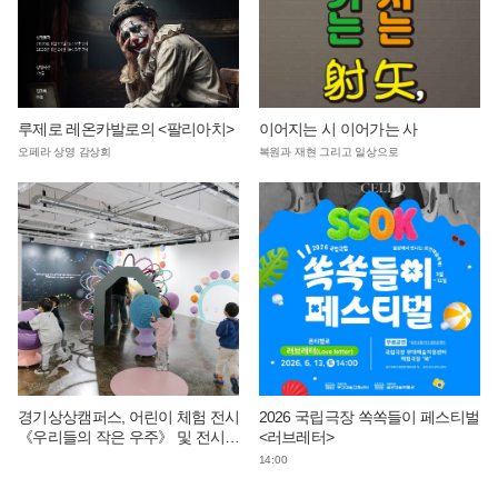
루제로 레온카발로의 <팔리아치>
이어지는 시 이어가는 사
오페라 상영 감상회
복원과 재현 그리고 일상으로
경기상상캠퍼스, 어린이 체험 전시
2026 국립극장 쏙쏙들이 페스티벌
《우리들의 작은 우주》 및 전시
<러브레터>
연계 단체 교육 운영
14:00