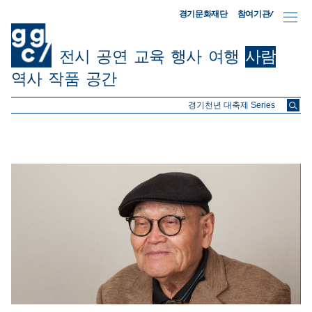
참여기관/
경기문화재단
전시
공연
교육
행사
여행
사람
역사
작품
공간
ggc/