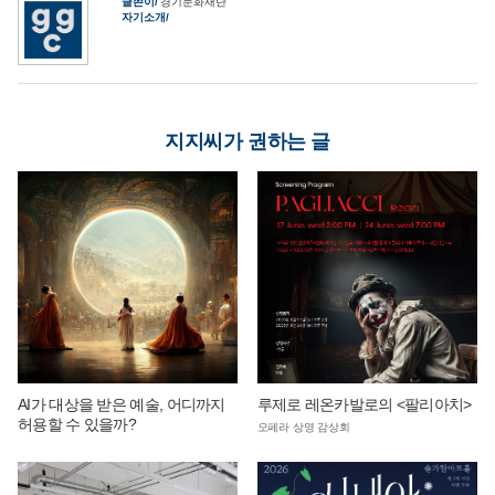
글쓴이
경기문화재단
자기소개
지지씨가 권하는 글
AI가 대상을 받은 예술, 어디까지
루제로 레온카발로의 <팔리아치>
허용할 수 있을까?
오페라 상영 감상회