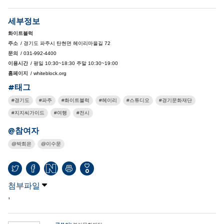
세부정보
화이트블럭
주소
/ 경기도 파주시 탄현면 헤이리마을길 72
문의
/ 031-992-4400
이용시간
/ 평일 10:30~18:30 주말 10:30~19:00
홈페이지
/ whiteblock.org
#태그
경기도
파주
화이트블럭
헤이리
스튜디오
경기문화재단
지지씨가이드
여행
전시
@참여자
박희은
이수문
0
첨부파일
,