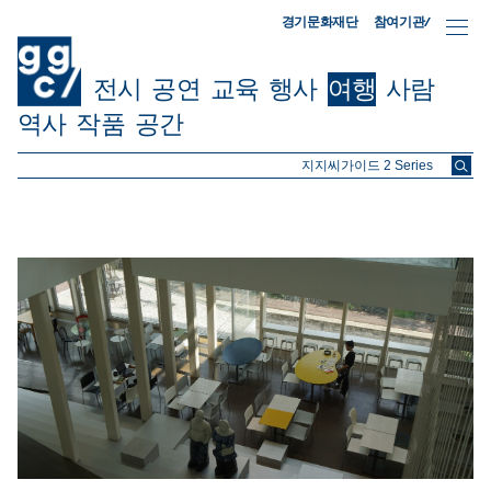
참여기관/
경기문화재단
전시
공연
교육
행사
여행
사람
역사
작품
공간
ggc/