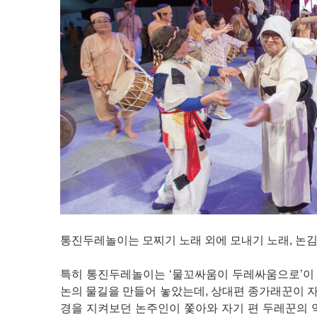
통진두레놀이는 모찌기 노래 외에 모내기 노래, 논김
특히 통진두레놀이는 ‘물꼬싸움이 두레싸움으로’이 
논의 물길을 만들어 놓았는데, 상대편 종가래꾼이 자
경을 지켜보던 논주인이 쫓아와 자기 편 두레꾼의 