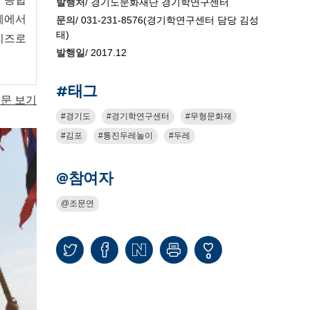
발행처
/ 경기도문화재단 경기학연구센터
체에서
문의
/ 031-231-8576(경기학연구센터 담당 김성
태)
리즈로
발행일
/ 2017.12
#태그
문 보기
경기도
경기학연구센터
무형문화재
김포
통진두레놀이
두레
@참여자
조문연
0