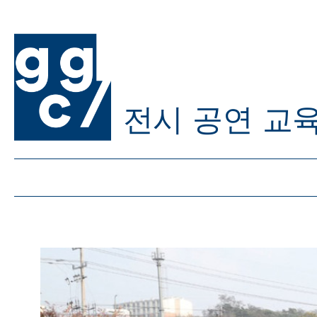
전시
공연
교
ggc/