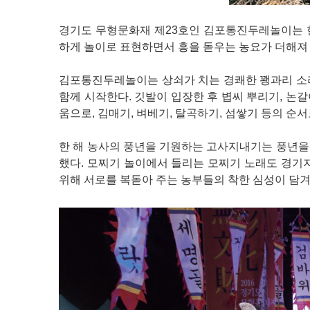
경기도 무형문화재 제23호인 김포통진두레놀이는 한
하게 놀이로 표현하면서 흥을 돋우는 농요가 더해져 
김포통진두레놀이는 상쇠가 치는 경쾌한 꽹과리 소
함께 시작한다. 깃발이 입장한 후 볍씨 뿌리기, 논갈
움으로, 김매기, 벼베기, 탈곡하기, 섬쌓기 등의 순
한 해 농사의 풍년을 기원하는 고사지내기는 풍년을
했다. 모찌기 놀이에서 들리는 모찌기 노래도 경기
위해 서로를 복돋아 주는 농부들의 착한 심성이 담겨