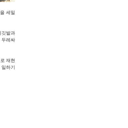
정을 세밀
레깃발과
이 두레싸
로 재현
게 일하기