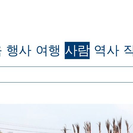
육
행사
여행
사람
역사