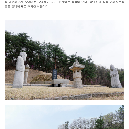
석·망주석 2기, 중계에는 장명등이 있고, 하계에는 석물이 없다. 석인·묘표·상석·고석·향로석
등은 현대에 새로 추가한 석물이다.