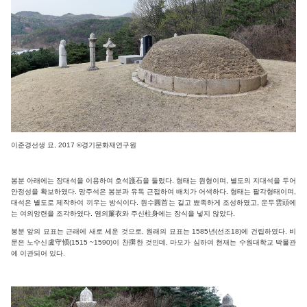
이준경선생 묘, 2017 ©경기문화재연구원
봉분 아래에는 장대석을 이용하여 호석護石을 둘렀다. 형태는 원형이며, 별도의 지대석을 두어
안정성을 확보하였다. 망주석은 봉분과 유독 근접하여 배치가 어색하다. 형태는 팔각형태이며,
대석은 별도로 제작하여 끼우는 방식이다. 원수圓首는 길고 뾰족하게 조성하였고, 운두雲頭에
는 여의앙련을 조각하였다. 염의簾衣와 주신柱身에는 장식을 넣지 않았다.
봉분 앞의 묘표는 근래에 새로 세운 것으로, 원래의 묘표는 1585년(선조18)에 건립하였다. 비
문은 노수신盧守愼(1515 ~1590)이 찬撰한 것인데, 마모가 심하여 현재는 수원대학교 박물관
에 이관되어 있다.