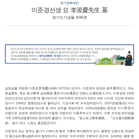
경기문화재단
이준경선생 묘 李浚慶先生 墓
경기도기념물 제96호
삼정승을 역임한 이준경李浚慶(1499~1572)의 묘이다. 이준경의 본관은 광주廣州이고, 자는
원길原吉, 호는 동고東皐·남당南堂·홍련거사紅蓮居士·연방노인蓮坊老人이다. 이준경은 1504
년(연산군10) 갑자사화 때 할아버지와 아버지에게 연좌되어 6세의 어린 나이로 괴산에 유배되
었다가 1506년 중종반정으로 풀려났다. 기묘사화 때 파직당하였다가, 1537년(중종32) 다시
등용되어 한성부판윤·대사헌 등 여러 관직을 역임하였다. 1550년(명종5) 영의정 이기李芑의
모함으로 보은에 유배되었다가 이듬해 석방되어 지충추부사가 되었다. 이후 우의정·좌의정을
거쳐 1565년(명종20)에 영의정에 올랐다. 저서로는 『동고유고東皐遺稿』, 『조선풍속朝鮮風
俗』 등이 있다. 시호는 충정忠正이다.
이준경의 묘는 청계산 줄기가 서북으로 뻗은 구릉에 북서향하여 있다. 봉분은 단분으로 정경부
인 풍산김씨豊山金氏와의 합장묘이다. 묘역은 크게 3계로 구분되어 있으며, 상계에는 봉분·호