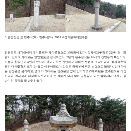
이준경선생 묘 망주석(우), 망주석(좌), 2017 ©경기문화재연구원
장명등은 사각형이며 개석蓋石과 체석體石으로 분리되어 있다. 정자석頂子石은 2단의 원수圓
首가 있으며 아래로는 연엽蓮葉을 장식하였다. 2단의 원수장식은 16세기 장명등의 특징이다.
지붕의 합각면이 4면에 있으며, 추녀마루는 완만하고 처마는 두껍게 조각하였다. 화사석火舍
石과 대석臺石은 모두 한 돌로 이루어졌으며 화창은 중앙부에 작은 방형으로 뚫었다. 상대석에
는 안상문을 음각하고, 중대와 하대에는 당초문을 얇게 양각하였으며 하단은 호족형으로 마감
하였다. 화사석과 대석의 좌우너비가 큰 차이가 나지 않아 균형감이 다소 떨어지나 16세기 중
반기의 특징을 잘 반영하였다.