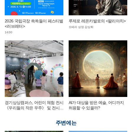
2026 국립극장 쏙쏙들이 페스티벌
루제로 레온카발로의 <팔리아치>
<러브레터>
오페라 상영 감상회
14:00
경기상상캠퍼스, 어린이 체험 전시
AI가 대상을 받은 예술, 어디까지
《우리들의 작은 우주》 및 전시
허용할 수 있을까?
연계 단체 교육 운영
주변에는