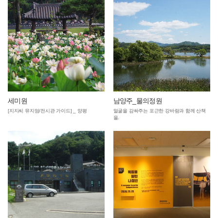
세미원
남양주_물의정원
[지지씨 뮤지엄/전시관 가이드] _ 양평
얼굴을 감싸주는 포근한 강바람과 함께 산책
을.