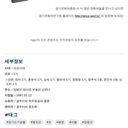
경기문화재총람 속 더 많은 문화재들을 만나고 싶다면
경기문화재연구원 홈페이지
http://gjicp.ggcf.kr
에 방문해 보세요!
<ggc의 모든 콘텐츠는 저작권법의 보호를 받습니다.>
세부정보
시대
/ 조선시대
규모
/ 1기
/ 단분, 묘비 1기, 혼유석 1기, 상석 1기, 향로석 1기, 장명등 1기, 망주석 1쌍, 문인석 1쌍, 신
도비 1기
주소
/ 양평군 양서면 부용리 산35-1
지정일
/ 1987.02.12
소유자
/ 광주이씨 좌의정공파 종중
관리자
/ 광주이씨 종친회
#태그
경기도기념물
봉토묘
묘
봉분
석물
양평군