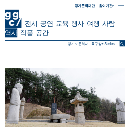
참여기관/
경기문화재단
전시
공연
교육
행사
여행
사람
역사
작품
공간
ggc/