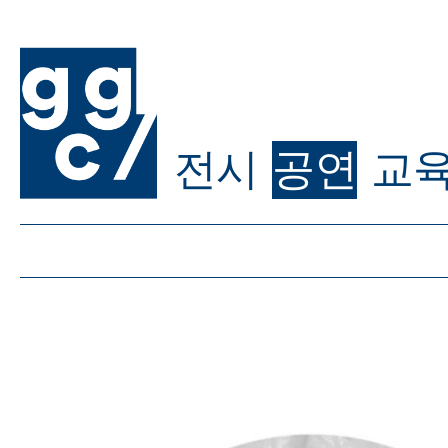
전시
공연
교
ggc/