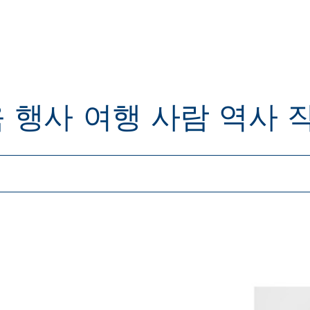
육
행사
여행
사람
역사