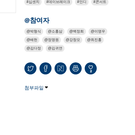
십센치
데이브레이크
인디
콘서트
@참여자
박형식
소홍삼
백정희
이명우
배헌
정명원
강창모
최진홍
김다정
김귀연
2
첨부파일