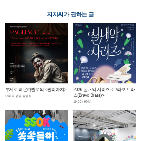
지지씨가 권하는 글
루제로 레온카발로의 <팔리아치>
2026 실내악 시리즈 <브라보 브라
스(Bravo Brass)>
오페라 상영 감상회
19:00 / 60분