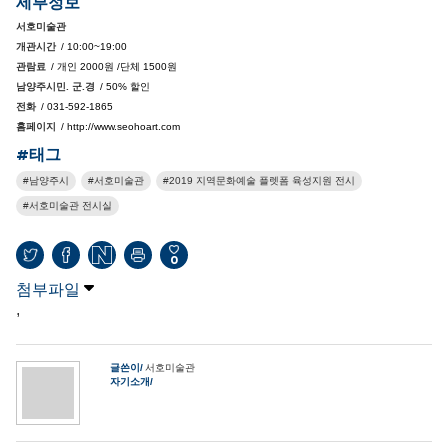
세부정보
서호미술관
개관시간
/ 10:00~19:00
관람료
/ 개인 2000원 /단체 1500원
남양주시민. 군.경
/ 50% 할인
전화
/ 031-592-1865
홈페이지
/ http://www.seohoart.com
#태그
남양주시
서호미술관
2019 지역문화예술 플렛폼 육성지원 전시
서호미술관 전시실
0
첨부파일
,
글쓴이
서호미술관
자기소개