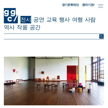
참여기관/
경기문화재단
전시
공연
교육
행사
여행
사람
역사
작품
공간
ggc/