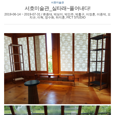
서호미술관
서호미술관_실타래~풀어내다!
2019-06-14 ~ 2019-07-31 / 류종대, 박보미, 박인주, 박홍구, 이정훈, 이종덕, 오
치규, 이혁, 정수화, 하지훈, FICT STUDIO