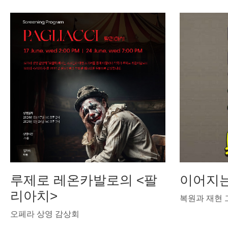
루제로 레온카발로의 <팔
이어지는
리아치>
복원과 재현
오페라 상영 감상회