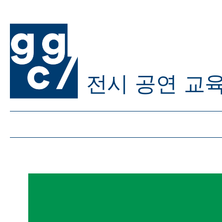
전시
공연
교
ggc/