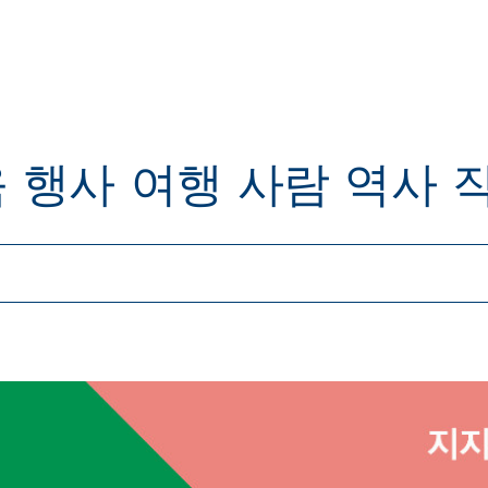
육
행사
여행
사람
역사