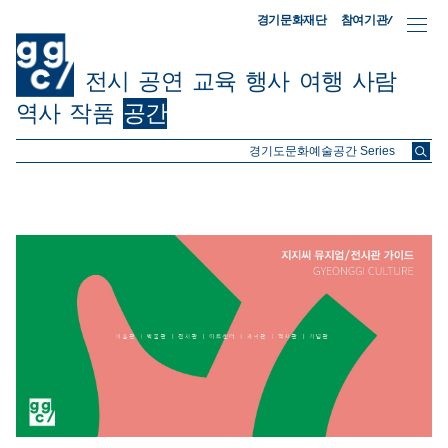
참여기관/
경기문화재단
전시
공연
교육
행사
여행
사람
역사
작품
공간
ggc/