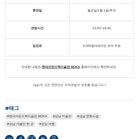
휴관일
월요일/1월 1일/추석
관람시간
10:00~19:00
입장료
6,000원/3세미만 유아 무료
자세한 내용은
현대어린이책미술관 MOKA
홈페이지에서 확인하세요.
<ggc의 모든 콘텐츠는 저작권법의 보호를 받습니다.>
#태그
현대어린이책미술관 MOKA
성남 미술관
성남 문화시설
성남 가볼만 한 곳
성남 여행