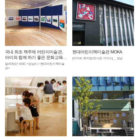
국내 최초 책주제 어린이미술관,
현대어린이책미술관 MOKA
아이와 함께 하기 좋은 문화교육
[지지씨 뮤지엄/전시관 가이드] _ 성남
공간 ‘현대어린이책미술관'
알려줘요! GGC <성남시 / 현대어린이책미술
관>